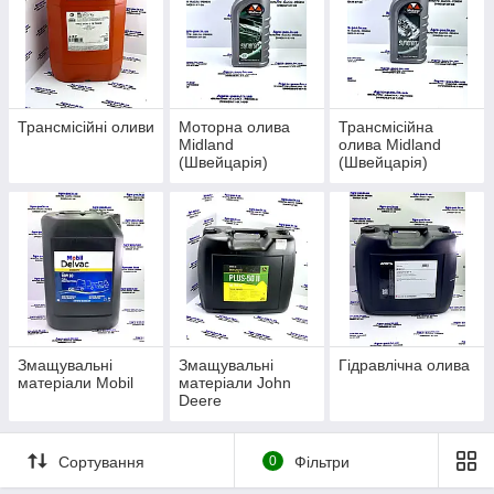
Трансмісійні оливи
Моторна олива
Трансмісійна
Midland
олива Midland
(Швейцарія)
(Швейцарія)
Змащувальні
Змащувальні
Гідравлічна олива
матеріали Mobil
матеріали John
Deere
Сортування
0
Фільтри