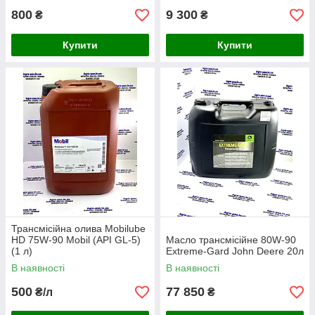
800
9 300
₴
₴
Купити
Купити
Трансмісійна олива Mobilube
HD 75W-90 Mobil (API GL-5)
Масло трансмісійне 80W-90
(1 л)
Extreme-Gard John Deere 20л
В наявності
В наявності
500
77 850
₴/л
₴