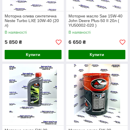
Моторна олива синтетична
Моторне масло Sae 15W-40
Neste Turbo LXE 10W-40 (20
John Deere Plus-50 II 20л (
л)
YU50002-020 )
В наявності
В наявності
5 850
6 650
₴
₴
Купити
Купити