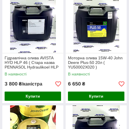
Гідравлічна олива AVISTA
Моторна олива 15W-40 John
HYD HLP 46 ( Стара назва
Deere Plus-50 20л (
PENNASOL Hydraulikoel HLP
YU50002X020 )
46 )
В наявності
В наявності
3 800
6 650
₴/каністра
₴
Купити
Купити