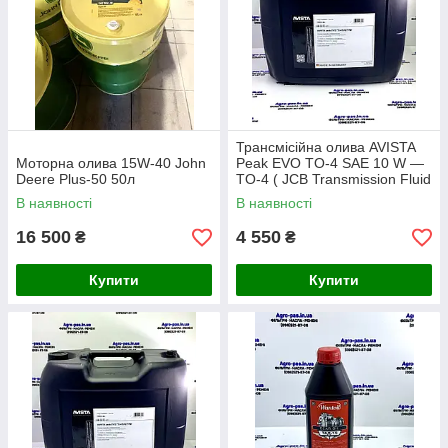
Трансмісійна олива AVISTA
Моторна олива 15W-40 John
Peak EVO TO-4 SAE 10 W —
Deere Plus-50 50л
TO-4 ( JCB Transmission Fluid
10 W)
В наявності
В наявності
16 500
4 550
₴
₴
Купити
Купити