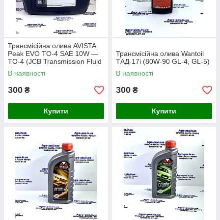
Трансмісійна олива AVISTA
Peak EVO TO-4 SAE 10W —
Трансмісійна олива Wantoil
TO-4 (JCB Transmission Fluid
ТАД-17i (80W-90 GL-4, GL-5)
10 W) (1 л розлив)
В наявності
В наявності
300
300
₴
₴
Купити
Купити