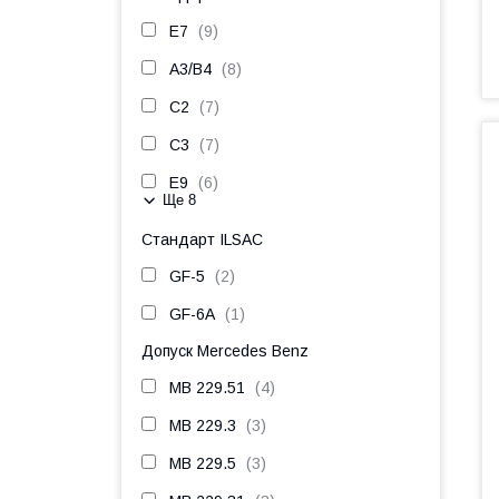
E7
9
A3/B4
8
C2
7
C3
7
E9
6
Ще 8
Стандарт ILSAC
GF-5
2
GF-6A
1
Допуск Mercedes Benz
MB 229.51
4
MB 229.3
3
MB 229.5
3