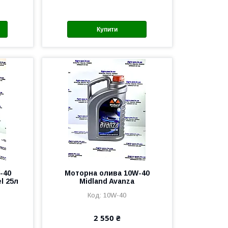
Купити
-40
Моторна олива 10W-40
l 25л
Midland Avanza
10W-40
2 550 ₴