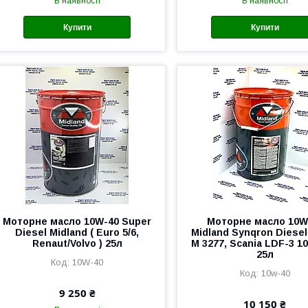
В наявності
В наявності
Купити
Купити
Моторне масло 10W-40 Super
Моторне масло 10W
Diesel Midland ( Euro 5/6,
Midland Synqron Diesel
Renaut/Volvo ) 25л
M 3277, Scania LDF-3 1
25л
10W-40
10w-40
9 250 ₴
10 150 ₴