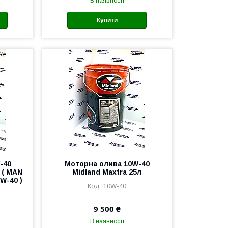
В наявності
Купити
-40
Моторна олива 10W-40
 ( MAN
Midland Maxtra 25л
0W-40 )
10W-40
9 500 ₴
В наявності