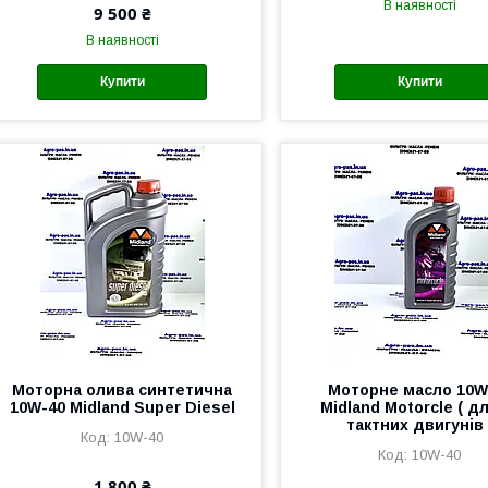
В наявності
9 500 ₴
В наявності
Купити
Купити
Моторна олива синтетична
Моторне масло 10W
10W-40 Midland Super Diesel
Midland Motorcle ( дл
тактних двигунів 
10W-40
10W-40
1 800 ₴