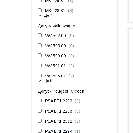
MB 229.31
3
MB 228.31
3
Ще 7
Допуск Volkswagen
VW 502 00
9
VW 505 00
9
VW 500 00
2
VW 501 01
2
VW 505 01
2
Ще 6
Допуск Peugeot, Citroen
PSA B71 2290
3
PSA B71 2296
3
PSA B71 2312
2
PSA B71 2294
1