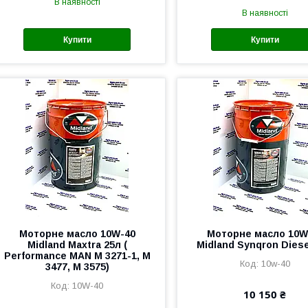
В наявності
В наявності
Купити
Купити
Моторне масло 10W-40
Моторне масло 10W
Midland Maxtra 25л (
Midland Synqron Diese
Performance MAN M 3271-1, M
10w-40
3477, M 3575)
10W-40
10 150 ₴