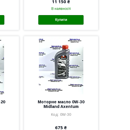
11 150 ₴
В наявності
Купити
-20
Моторне масло 0W-30
Midland Axentum
0W-30
675 ₴