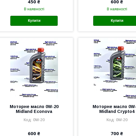
450 ₴
600 ₴
В наявності
В наявності
Купити
Купити
Моторне масло 0W-20
Моторне масло 0W
Midland Econova
Midland Crypto4
0W-20
0W-20
600 ₴
700 ₴