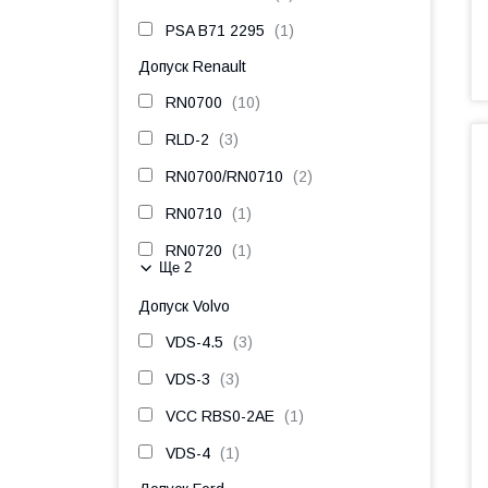
PSA B71 2295
1
Допуск Renault
RN0700
10
RLD-2
3
RN0700/RN0710
2
RN0710
1
RN0720
1
Ще 2
Допуск Volvo
VDS-4.5
3
VDS-3
3
VCC RBS0-2AE
1
VDS-4
1