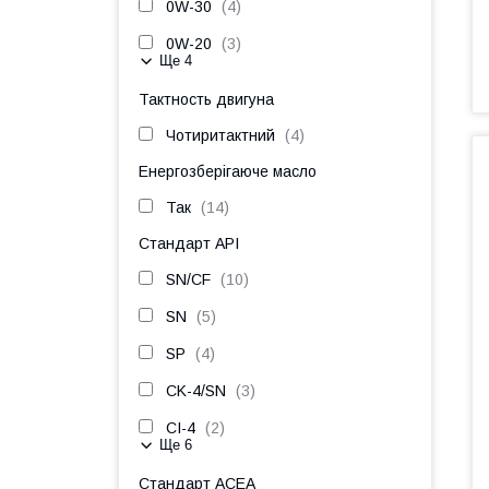
0W-30
4
0W-20
3
Ще 4
Тактность двигуна
Чотиритактний
4
Енергозберігаюче масло
Так
14
Стандарт API
SN/CF
10
SN
5
SP
4
CK-4/SN
3
CI-4
2
Ще 6
Стандарт ACEA