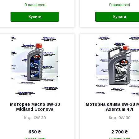
В наявності
В наявності
Купити
Купити
Моторне масло 0W-30
Моторна олива 0W-30 M
Midland Econova
Axentum 4 л
0W-30
0W-30
650 ₴
2 700 ₴