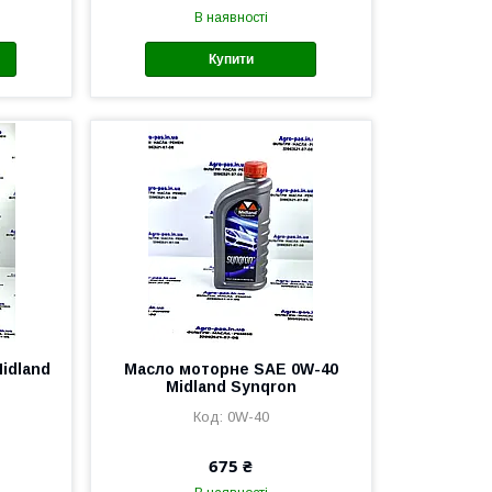
В наявності
Купити
idland
Масло моторне SAE 0W-40
Midland Synqron
0W-40
675 ₴