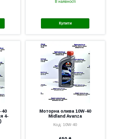
В наявності
Купити
-40
Моторна олива 10W-40
я 4-
Midland Avanza
)
10W-40
650 ₴