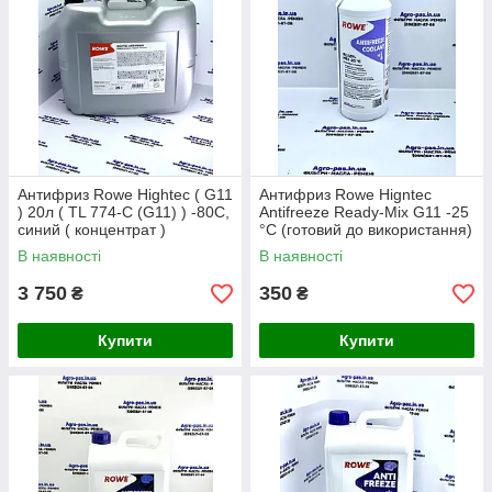
Антифриз Rowe Hightec ( G11
Антифриз Rowe Higntec
) 20л ( TL 774-C (G11) ) -80C,
Antifreeze Ready-Mix G11 -25
синий ( концентрат )
°C (готовий до використання)
1.5 л
В наявності
В наявності
3 750
350
₴
₴
Купити
Купити