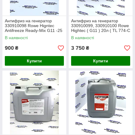
Антифриз на генератор
Антифриз на генератор
330910098 Rowe Higntec
330910099, 330910100 Rowe
Antifreeze Ready-Mix G11 -25
Hightec ( G11 ) 20л ( TL 774-C
°C (готовий до використання)
(G11) ) -80C, синий (
В наявності
В наявності
5 л
концентрат )
900
3 750
₴
₴
Купити
Купити