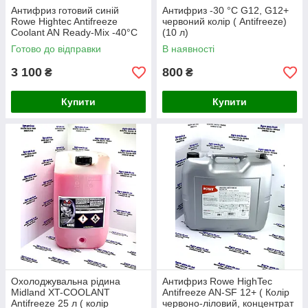
Антифриз готовий синій
Антифриз -30 °C G12, G12+
Rowe Hightec Antifreeze
червоний колір ( Antifreeze)
Coolant AN Ready-Mix -40°C
(10 л)
G11, 20л
Готово до відправки
В наявності
3 100
800
₴
₴
Купити
Купити
Охолоджувальна рідина
Антифриз Rowe HighTec
Midland XT-COOLANT
Antifreeze AN-SF 12+ ( Колір
Antifreeze 25 л ( колір
червоно-ліловий, концентрат