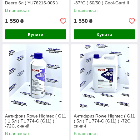
Deere 5л ( YU76215-005 )
-37°C ( 50/50 ) Cool-Gard II
John Deere 5л ( YU76215-005
В наявності
В наявності
)
1 550
1 550
₴
₴
Купити
Купити
Антифриз Rowe Hightec ( G11
Антифриз Rowe Hightec ( G11
) 1.5л ( TL 774-C (G11) )
) 5л ( TL 774-C (G11) ) -72C,
-72C, синий
синий
В наявності
В наявності