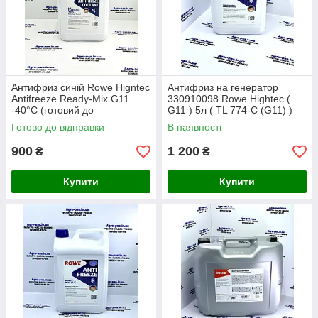
Антифриз синій Rowe Higntec
Антифриз на генератор
Antifreeze Ready-Mix G11
330910098 Rowe Hightec (
-40°C (готовий до
G11 ) 5л ( TL 774-C (G11) )
використання) 5л
-72C, синий
Готово до відправки
В наявності
900
1 200
₴
₴
Купити
Купити