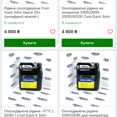
Рідина охолоджуюча Cool-
Охолоджуюча рідина на
Gard John Deere 20л
генератор 330910099,
(антифриз) жовтий (
3309100100 Cool-Gard John
YU76215-020 )
Deere 20л (антифриз) жовтий
В наявності
В наявності
( YU76215-020 )
4 800
4 800
₴
₴
Купити
Купити
Охолоджуюча рідина -37°C (
Охолоджуюча рідина
50/50 ) Cool-Gard II John
330910098 для генератора