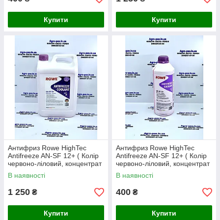
Купити
Купити
Антифриз Rowe HighTec
Антифриз Rowe HighTec
Antifreeze AN-SF 12+ ( Колір
Antifreeze AN-SF 12+ ( Колір
червоно-ліловий, концентрат
червоно-ліловий, концентрат
-72C) 5 л
-72C) 1.5 л
В наявності
В наявності
1 250
400
₴
₴
Купити
Купити