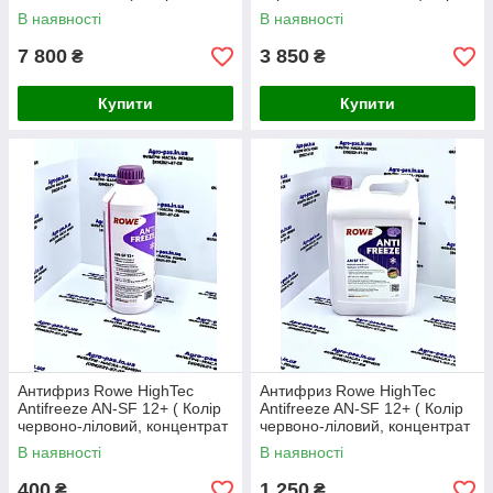
рожевий )
-72C)
В наявності
В наявності
7 800
3 850
₴
₴
Купити
Купити
Антифриз Rowe HighTec
Антифриз Rowe HighTec
Antifreeze AN-SF 12+ ( Колір
Antifreeze AN-SF 12+ ( Колір
червоно-ліловий, концентрат
червоно-ліловий, концентрат
-72C) 1.5 л
-72C) 5 л
В наявності
В наявності
400
1 250
₴
₴