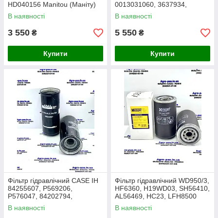
HD040156 Manitou (Маніту)
0013031060, 3637934,
0251RK015MM, 1268080,
В наявності
В наявності
SH74186SP
3 550
5 550
₴
₴
Купити
Купити
Фільтр гідравлічний CASE IH
Фільтр гідравлічний WD950/3,
84255607, P569206,
HF6360, H19WD03, SH56410,
P576047, 84202794,
AL56469, HC23, LFH8500
47833556, 87586809,
В наявності
В наявності
47668040