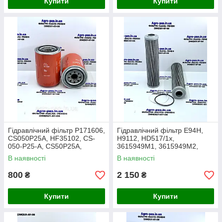
Купити
Купити
Гідравлічний фільтр P171606,
Гідравлічний фільтр E94H,
CS050P25A, HF35102, CS-
H9112, HD517/1x,
050-P25-A, CS50P25A,
3615949M1, 3615949M2,
A110C25, 20M60R1041,
LH4254, AZ64238, EA1392,
В наявності
В наявності
BT8472, 51546
6005003243
800
2 150
₴
₴
Купити
Купити