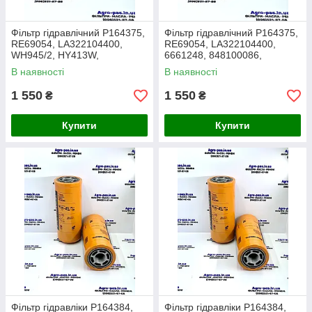
Фільтр гідравлічний P164375,
Фільтр гідравлічний P164375,
RE69054, LA322104400,
RE69054, LA322104400,
WH945/2, HY413W,
6661248, 848100086,
82003166, 32/909000, 144-
4241143M1, 6630977,
В наявності
В наявності
6691, 51455
WH945/2, AN203010
1 550
1 550
₴
₴
Купити
Купити
Фільтр гідравліки P164384,
Фільтр гідравліки P164384,