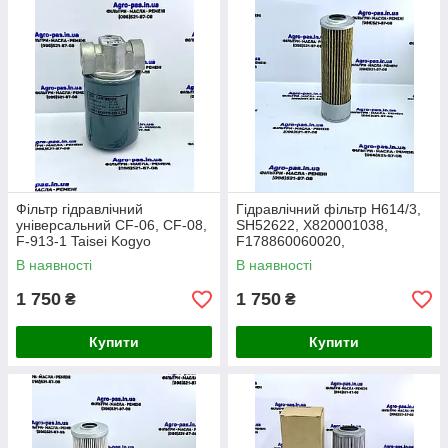
Фільтр гідравлічний
Гідравлічний фільтр H614/3,
універсальний CF-06, CF-08,
SH52622, X820001038,
F-913-1 Taisei Kogyo
F178860060020,
X820001038,
В наявності
В наявності
X820001038000, X820001035
1 750
1 750
₴
₴
Купити
Купити