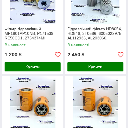
Фільтр гідравлічний
Гідравлічний фільтр HD805X,
MF1801AP10NB, P171539,
HD846, 3I-0586, 6005022975,
RE50CD1, 2754374MI,
AL112936, AL203060,
2754374M1, SH63316,
3618662M2, H8076, H9076,
В наявності
В наявності
HF35209, CR1801
HF7071
1 200
2 450
₴
₴
Купити
Купити