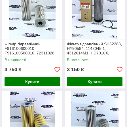
Фільтр гідравлічний
Фільтр гідравлічний SH52288,
F916100600010,
HY90584, 1143045.1,
F916100500010, 72311028,
4312614M1, HD7010X,
P764554, HD722, 32/925801,
4306399M2, 4305899M1,
В наявності
В наявності
192200280705, HF35320
4305898H1
3 750
3 150
₴
₴
Купити
Купити