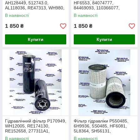
AH128449, 512743.0,
HF6553, 84074777,
AL118036, RE47313, WH980,
84469093, 110366077,
SH56605, H18W10, 51495,
11448509, 87308948,
В наявності
В наявності
BT8851-MPG
RE47313, 372246A1
1 850
1 850
₴
₴
Купити
Купити
Гідравлічний фільтр P170949,
Фільтр гідравліки P550485,
WH12005, RE174130,
6H9936, 5S0485, HF6081,
RE152658, 277311A1,
5L8364, SH56131,
84356072
6127515040, HX23,
В наявності
В наявності