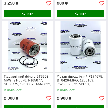
3 250
900
₴
₴
Купити
Купити
Гідравлічний фільтр BT8309-
Фільтр гідравлічний P174675,
MPG, 9T-8578, P165877,
BT8426-MPG, 1238189,
SH56775, 1440832, 144-0832,
75286525, 317437.0,
AT100973, HF6781, 51746
SH66069, DG4209211,
В наявності
В наявності
4202505, L99184
2 300
2 900
₴
₴