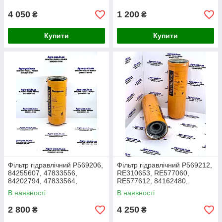
1851399M1, 1810404M91
4 050
1 200
₴
₴
Купити
Купити
Фільтр гідравлічний P569206,
Фільтр гідравлічний P569212,
84255607, 47833556,
RE310653, RE577060,
84202794, 47833564,
RE577612, 84162480,
HF9500, T366738, SH66245,
84189327, SH66246,
В наявності
В наявності
AT280007
SPH12572
2 800
4 250
₴
₴