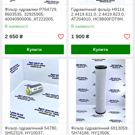
Фільтр гідравліки P764729,
Гідравлічний фільтр H9114,
8603535, 32925905,
2.4419.611.0, 2.4419.823.0,
40040900006, AT222005,
AT204010, HC9800FDT8H,
47400021, AT336140,
SH57157, HD5176, HY20807
В наявності
В наявності
0501.333.764, HG385W
2 650
1 900
₴
₴
Купити
Купити
Фільтр гідравлічний 54780,
Фільтр гідравлічний 6913059,
SH52319, HY10037,
SH74186, HY13506,