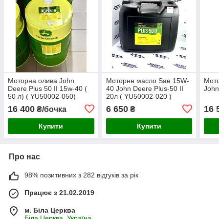
Моторна олива John
Моторне масло Sae 15W-
Мот
Deere Plus 50 II 15w-40 (
40 John Deere Plus-50 II
John
50 л) ( YU50002-050)
20л ( YU50002-020 )
16 400
6 650
16 
₴/бочка
₴
Купити
Купити
Про нас
98% позитивних з 282 відгуків за рік
Працює з 21.02.2019
м. Біла Церква
Біла Церква, Україна