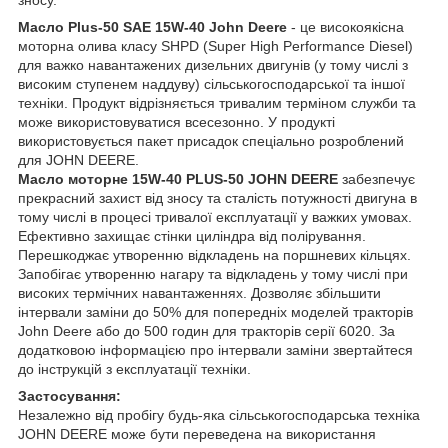
Масло Plus-50 SAE 15W-40 John Deere
- це високоякісна
моторна олива класу SHPD (Super High Performance Diesel)
для важко навантажених дизельних двигунів (у тому числі з
високим ступенем наддуву) сільськогосподарської та іншої
техніки. Продукт відрізняється тривалим терміном служби та
може використовуватися всесезонно. У продукті
використовується пакет присадок спеціально розроблений
для JOHN DEERE.
Масло моторне 15W-40 PLUS-50 JOHN DEERE
забезпечує
прекрасний захист від зносу та сталість потужності двигуна в
тому числі в процесі тривалої експлуатації у важких умовах.
Ефективно захищає стінки циліндра від полірування.
Перешкоджає утворенню відкладень на поршневих кільцях.
Запобігає утворенню нагару та відкладень у тому числі при
високих термічних навантаженнях. Дозволяє збільшити
інтервали заміни до 50% для попередніх моделей тракторів
John Deere або до 500 годин для тракторів серії 6020. За
додатковою інформацією про інтервали заміни звертайтеся
до інструкцій з експлуатації техніки.
Застосування:
Незалежно від пробігу будь-яка сільськогосподарська техніка
JOHN DEERE може бути переведена на використання