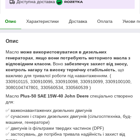
Доступна доставка
Опис
Характеристики
Доставка
Оплата
Умови п
Опис
Масло
може використовуватися в дизельних
генераторах
,
якщо вони потребують моторного масла з
відповідним класом.
Воно
забезпечує захист від зносу,
контроль нагару та високу термічну стабільність
, що
важливо для тривалої роботи під навантаженням. (
330910115, 330910095, 330910098, 330910099, 3309100100,
3080104747801, 330560534, 330560539 )
Масло
Plus-50 SAE 15W-40 John Deere
спеціально створено
для:
✅ важконавантажених дизельних двигунів
✅ сучасних і старих дизельних двигунів (сільгосптехніка, буд-
машини, генератори)
✅ двигунів із фільтрами твердих частинок (DPF)
✅ застосувань, де потрібна тривала надійність і захист від
зносу.