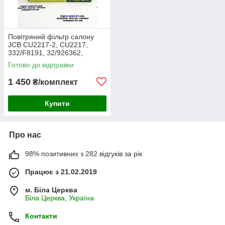
Повітряний фільтр салону
JCB CU2217-2, CU2217,
332/F8191, 32/926362,
30/926362, AA2983, CA-
Готово до відправки
43030, SC60055, SKL46354,
E7924LI
1 450
₴/комплект
Купити
Про нас
98% позитивних з 282 відгуків за рік
Працює з 21.02.2019
м. Біла Церква
Біла Церква, Україна
Контакти