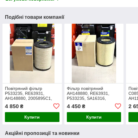
Подібні товари компанії
Повітряний фільтр
Фільтр повітряний
Пові
P533235, RE63931,
AH148880, RE63931,
C08
AH148880, 2005895C1,
P533235, SA16316,
AH11
SA16316, RS3530,
AF25033M, 46745,
RE50
4 850
4 450
2 6
₴
₴
AF25033
27E2100, RS3530 на John
SAC
Deere (OE:Case)
Купити
Купити
Акційні пропозиції та новинки