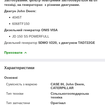
Застосування: фільтр повітряний застосовується на с/г
техніці, на генераторах з різними двигунами.
Двигун John Deere:
4045T
6068TF150
Дизельний генератор ONIS VISA
JD 150 SS POWERFULL
Дизельний генератор
SDMO V220, з двигуном TAD722GE
Приховати
Характеристики
Основні
Сумісність з маркою
CASE IH, John Deere,
CATERPILLAR
Тип техніки
Сільськогосподарська
техніка
Тип запчастини
Оригінал