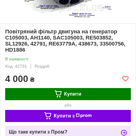
Повітряний фільтр двигуна на генератор
C105003, AH1140, SAC105003, RE503852,
SL12926, 42791, RE63779A, 438673, 33500756,
HD1886
В наявності
Код: 42791
Роздріб
4 000
₴
Купити
або
Купити з
Що таке купити з Пром?