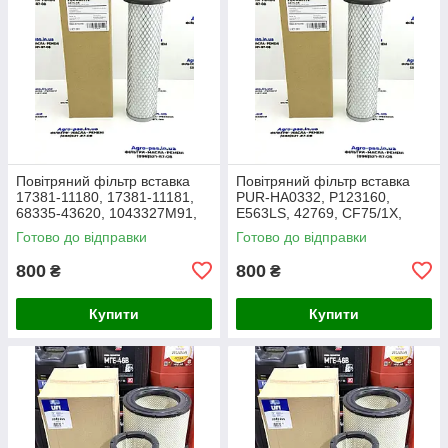
Повітряний фільтр вставка
Повітряний фільтр вставка
17381-11180, 17381-11181,
PUR-HA0332, P123160,
68335-43620, 1043327M91,
E563LS, 42769, CF75/1X,
3438717M1, 1909138,
27.016.00, AF1966,
Готово до відправки
Готово до відправки
86504143, PA2489, MD-7134
1043327M91, Y05761310,
SL8864
800
800
₴
₴
Купити
Купити