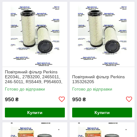
Повітряний фільтр Perkins
E2034L, 27B3200, 2465011,
Повітряний фільтр Perkins
246-5011, RS5449, P954603,
135326205
AF26659, 49205, SA16350,
Готово до відправки
Готово до відправки
915-851, 20000-13715
950
950
₴
₴
Купити
Купити