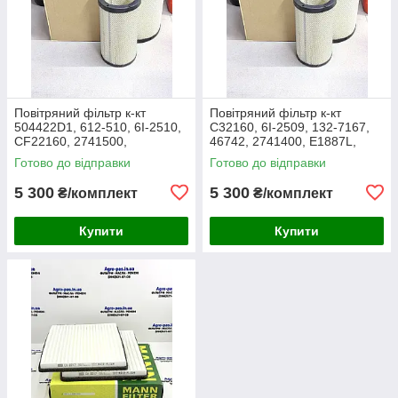
Повітряний фільтр к-кт
Повітряний фільтр к-кт
504422D1, 612-510, 6I-2510,
C32160, 6I-2509, 132-7167,
CF22160, 2741500,
46742, 2741400, E1887L,
AF25138M, P532510, MD-
RS3514, SL5603, P532509,
Готово до відправки
Готово до відправки
7624S, SA16024, RS3511,
FJ3468, MD-7624,
46589, A5556
M10021851
5 300
5 300
₴/комплект
₴/комплект
Купити
Купити