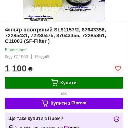
Фільтр повітряний SL81157/2, 87643356,
72285431, 72280475, 87643355, 72285861,
C11003 (SF-Filter )
В наявності
Код: C11003
Роздріб
1 100
₴
Купити
або
Купити з
Що таке купити з Пром?
Замовлення під захистом