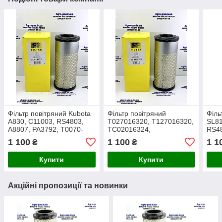
Фільтр повітряний Kubota
Фільтр повітряний
Філь
A830, C11003, RS4803,
T027016320, T127016320,
SL81
A8807, PA3792, T0070-
TC02016324,
RS48
16323, TA070-16323,
TO27016321, TO27016320
SA16
1 100
1 100
1 1
₴
₴
SL811572, SA16322
Кубота (SF-Filter)
8807
Купити
Купити
Акційні пропозиції та новинки