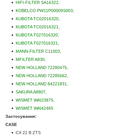
HIFI-FILTER SA16322
,
KOBELCO PW11P00009S003
,
KUBOTA TC02016320
,
KUBOTA TC02016321
,
KUBOTA T027016320
,
KUBOTA T027016321
,
MANN-FILTER C11003
,
MFILTER A830
,
NEW HOLLAND 72280475
,
NEW HOLLAND 72285662
,
NEW HOLLAND 84221831
,
SAKURA A8807
,
WISMET WAI23875
,
WISMET WAI42465
Застосування:
CASE
CX 22 B ZTS