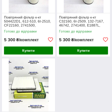
Повітряний фільтр к-кт
Повітряний фільтр к-кт
504422D1, 612-510, 6I-2510,
C32160, 6I-2509, 132-7167,
CF22160, 2741500,
46742, 2741400, E1887L,
AF25138M, P532510, MD-
RS3514, SL5603, P532509,
Готово до відправки
Готово до відправки
7624S, SA16024, RS3511,
FJ3468, MD-7624,
46589, A5556
M10021851
5 300
5 300
₴/комплект
₴/комплект
Купити
Купити