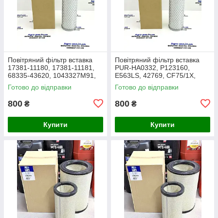
Повітряний фільтр вставка
Повітряний фільтр вставка
17381-11180, 17381-11181,
PUR-HA0332, P123160,
68335-43620, 1043327M91,
E563LS, 42769, CF75/1X,
3438717M1, 1909138,
27.016.00, AF1966,
Готово до відправки
Готово до відправки
86504143, PA2489, MD-7134
1043327M91, Y05761310,
SL8864
800
800
₴
₴
Купити
Купити