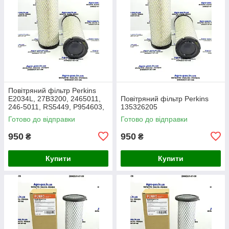
Повітряний фільтр Perkins
E2034L, 27B3200, 2465011,
Повітряний фільтр Perkins
246-5011, RS5449, P954603,
135326205
AF26659, 49205, SA16350,
Готово до відправки
Готово до відправки
915-851, 20000-13715
950
950
₴
₴
Купити
Купити