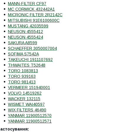
MANN-FILTER CF97
MC CORMICK 432442A1
MICRONIC FILTER 2R2142C
MITSUBISHI 91E6100600C
MUSTANG 42035599
NEUSON 4555412
NEUSON 4555424
SAKURA A8599
SCHAEFFER 3050007004
SOFIMA S7542A
TAKEUCHI 1911107692
THWAITES T52648
TORO 1083813
TORO 939163
TORO 981413
VERMEER 151940001
VOLVO 14519262
WACKER 132115
WISMET WAI40597
WIX FILTERS 46490
YANMAR 11900512570
YANMAR 11900512571
Застосування: