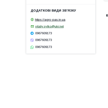
https://agro-pas.in.ua
vitaliy.sytko@ukr.net
0967609173
0967609173
0967609173