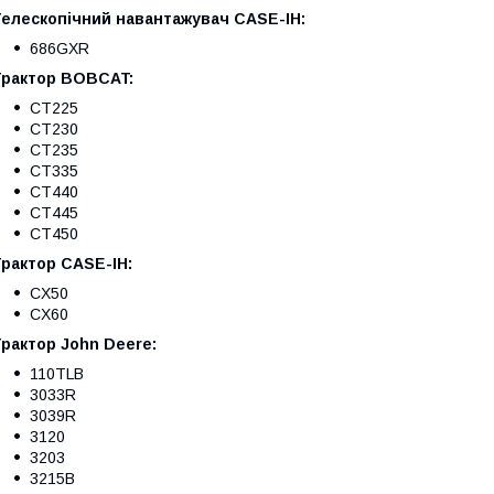
Телескопічний навантажувач CASE-IH:
686GXR
Трактор BOBCAT:
CT225
CT230
CT235
CT335
CT440
CT445
CT450
рактор CASE-IH:
CX50
CX60
рактор John Deere:
110TLB
3033R
3039R
3120
3203
3215B