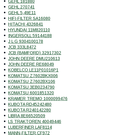
GEHL 181880
GEHL 270741
GEHL 5,49E11
HIFI-FILTER SA16080
HITACHI 4326841
HYUNDAI 11M820110
INGERSOLL 59144188
J L G 9304100178
JCB 333L8472
JCB (BAMFORD) 32917302
JOHN DEERE DMU210613
JOHN DEERE RE68049
KOBELCO LE11P01016P1
KOMATSU Z7602BKX006
KOMATSU Z7602BX106
KOMATSU 3EB0234790
KOMATSU 6001851320
KRAMER TREMO 1000099476
KUBOTA RD45242480
KUBOTA R240142280
LIBRA 8E66520509
LS TRAKTOREN 40049446
LUBERFINER LAF8114
MANN-FILTER CF972