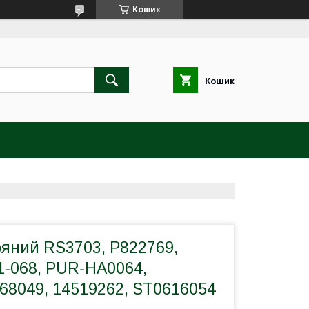
Кошик
Кошик
ряний RS3703, P822769,
1-068, PUR-HA0064,
68049, 14519262, ST0616054