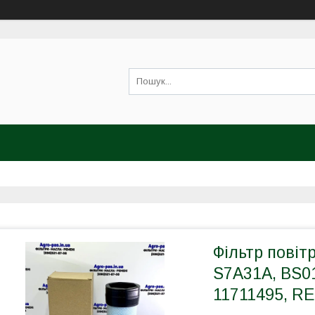
Фільтр повіт
S7A31A, BS0
11711495, RE