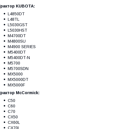
Трактор KUBOTA:
L4850DT
L48TL
L5030GST
L5030HST
M4700DT
M4800SU
M4900 SERIES
M5400DT
M5400DT-N
M5700
M5700SDN
MX5000
MX5000DT
MX5000F
Трактор McCormick:
C50
C60
C70
CX50
CX60L
CX70L