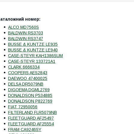
Каталожний номер:
ALCO MD7560S
BALDWIN RS3703
BALDWIN RS3747
BUSSE & KUNTZE LE935
BUSSE & KUNTZE LE940
CASE-STEYR KAH1386SUM
CASE-STEYR 133721A1
CLARK 6666334
COOPERS AES2843
DAEWOO 47400025
DELSA DR5079NB
DIGOEMA DGML2769
DONALDSON P534885
DONALDSON P822769
FIAT 72950056
FILTERLAND FLR5079NB
FLEETGUARD AF25497
FLEETGUARD AF25554
FRAM CA9246SY