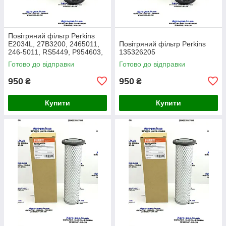
Повітряний фільтр Perkins
E2034L, 27B3200, 2465011,
Повітряний фільтр Perkins
246-5011, RS5449, P954603,
135326205
AF26659, 49205, SA16350,
Готово до відправки
Готово до відправки
915-851, 20000-13715
950
950
₴
₴
Купити
Купити