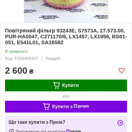
Повітряний фільтр 93243E, S7573A, 27.573.00,
PUR-HA0047, C271170/6, LX1457, LX1956, BS01-
051, E541L01, SA16582
В наявності
Код: F026400247
Роздріб
2 600
₴
Купити
або
Купити з
Що таке купити з Пром?
Замовлення під захистом