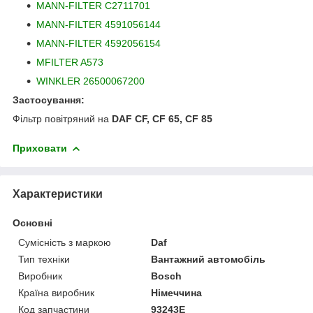
MANN-FILTER C2711701
MANN-FILTER 4591056144
MANN-FILTER 4592056154
MFILTER A573
WINKLER 26500067200
Застосування:
Фільтр повітряний на
DAF CF, CF 65, CF 85
Приховати
Характеристики
Основні
Сумісність з маркою
Daf
Тип техніки
Вантажний автомобіль
Виробник
Bosch
Країна виробник
Німеччина
Код запчастини
93243E