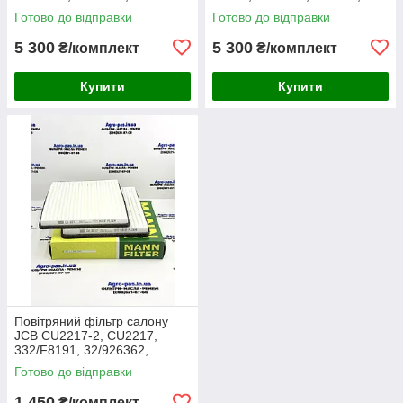
AF25138M, P532510, MD-
RS3514, SL5603, P532509,
Готово до відправки
Готово до відправки
7624S, SA16024, RS3511,
FJ3468, MD-7624,
46589, A5556
M10021851
5 300
5 300
₴/комплект
₴/комплект
Купити
Купити
Повітряний фільтр салону
JCB CU2217-2, CU2217,
332/F8191, 32/926362,
30/926362, AA2983, CA-
Готово до відправки
43030, SC60055, SKL46354,
E7924LI
1 450
₴/комплект