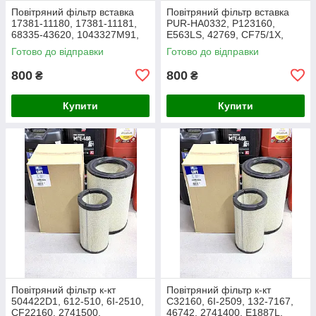
Повітряний фільтр вставка
Повітряний фільтр вставка
17381-11180, 17381-11181,
PUR-HA0332, P123160,
68335-43620, 1043327M91,
E563LS, 42769, CF75/1X,
3438717M1, 1909138,
27.016.00, AF1966,
Готово до відправки
Готово до відправки
86504143, PA2489, MD-7134
1043327M91, Y05761310,
SL8864
800
800
₴
₴
Купити
Купити
Повітряний фільтр к-кт
Повітряний фільтр к-кт
504422D1, 612-510, 6I-2510,
C32160, 6I-2509, 132-7167,
CF22160, 2741500,
46742, 2741400, E1887L,