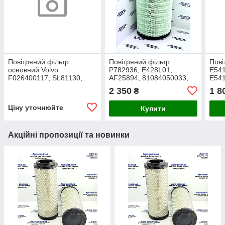
Повітряний фільтр
Повітряний фільтр
Пові
основний Volvo
P782936, E428L01,
E541
F026400117, SL81130,
AF25894, 81084050033,
E541
RS4966, P782857,
81084050016,
RS49
2 350
1 8
₴
AF25631, E496L01,
81084050020, C271250/1
1536
SA16321, LX1587,
Man
Ціну уточнюйте
Купити
C31134/5, 21834199
Акційні пропозиції та новинки