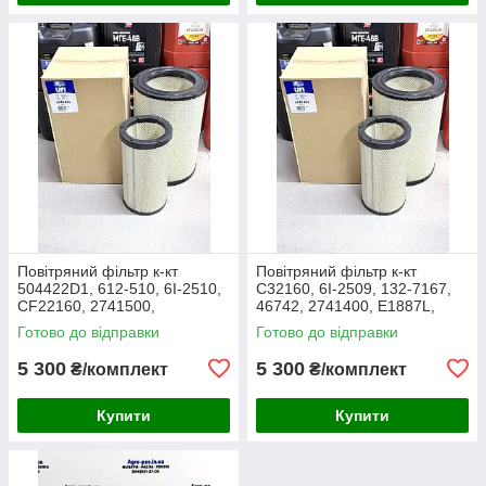
Повітряний фільтр к-кт
Повітряний фільтр к-кт
504422D1, 612-510, 6I-2510,
C32160, 6I-2509, 132-7167,
CF22160, 2741500,
46742, 2741400, E1887L,
AF25138M, P532510, MD-
RS3514, SL5603, P532509,
Готово до відправки
Готово до відправки
7624S, SA16024, RS3511,
FJ3468, MD-7624,
46589, A5556
M10021851
5 300
5 300
₴/комплект
₴/комплект
Купити
Купити