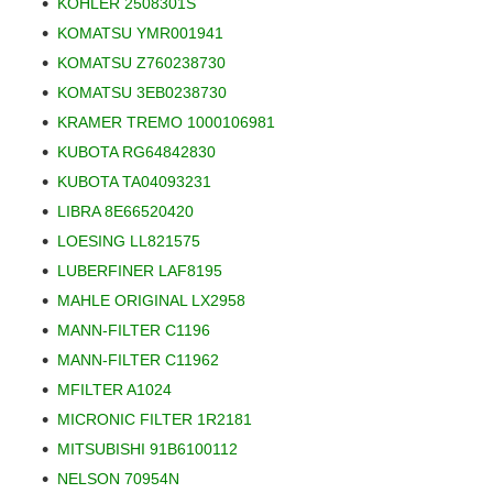
KOHLER 2508301S
KOMATSU YMR001941
KOMATSU Z760238730
KOMATSU 3EB0238730
KRAMER TREMO 1000106981
KUBOTA RG64842830
KUBOTA TA04093231
LIBRA 8E66520420
LOESING LL821575
LUBERFINER LAF8195
MAHLE ORIGINAL LX2958
MANN-FILTER C1196
MANN-FILTER C11962
MFILTER A1024
MICRONIC FILTER 1R2181
MITSUBISHI 91B6100112
NELSON 70954N