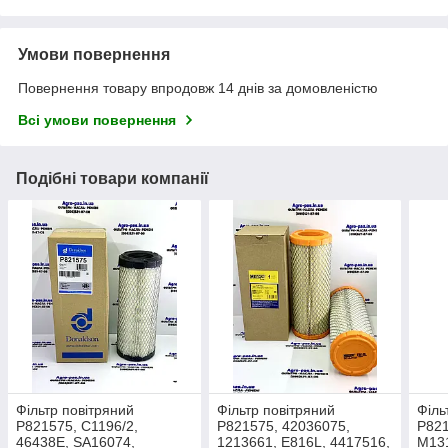
Умови повернення
Повернення товару впродовж 14 днів за домовленістю
Всі умови повернення
Подібні товари компанії
Фільтр повітряний
Фільтр повітряний
Філь
P821575, C1196/2,
P821575, 42036075,
P821
46438E, SA16074,
1213661, E816L, 4417516,
M13