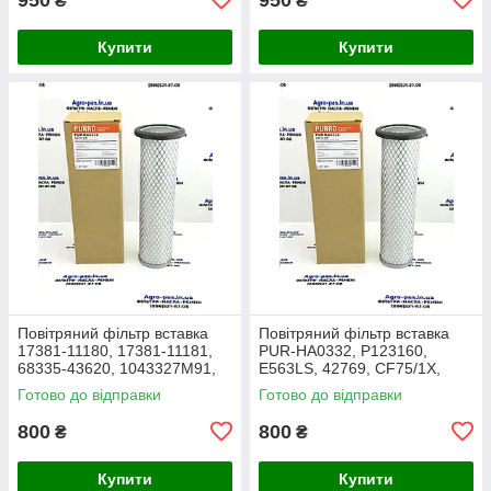
₴
₴
Купити
Купити
Повітряний фільтр вставка
Повітряний фільтр вставка
17381-11180, 17381-11181,
PUR-HA0332, P123160,
68335-43620, 1043327M91,
E563LS, 42769, CF75/1X,
3438717M1, 1909138,
27.016.00, AF1966,
Готово до відправки
Готово до відправки
86504143, PA2489, MD-7134
1043327M91, Y05761310,
SL8864
800
800
₴
₴
Купити
Купити