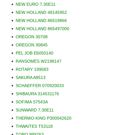
NEW EURO 7,30E11
NEW HOLLAND 48145952
NEW HOLLAND 86519866
NEW HOLLAND 865497000
OREGON 30708
OREGON 30845
PEL JOB E6050140
RANSOMES W2198147
ROTARY 199583
SAKURA A8513
SCHAEFFER 070920033
SHIBAURA 314531176
SOFIMA S7543A
SUNWARD 7,30E11
THERMO-KING P300042620
THWAITES T53118
TORO 989763