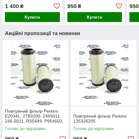
AF25551, E816L, 4417516,
SA16074, M131802,
YMR
1 400
950
950
₴
₴
M131802, RG60690,
48145952, 86401594,
8651
YMR001941
1213661
Купити
Купити
Акційні пропозиції та новинки
Повітряний фільтр Perkins
E2034L, 27B3200, 2465011,
Повітряний фільтр Perkins
246-5011, RS5449, P954603,
135326205
AF26659, 49205, SA16350,
Готово до відправки
Готово до відправки
915-851, 20000-13715
950
950