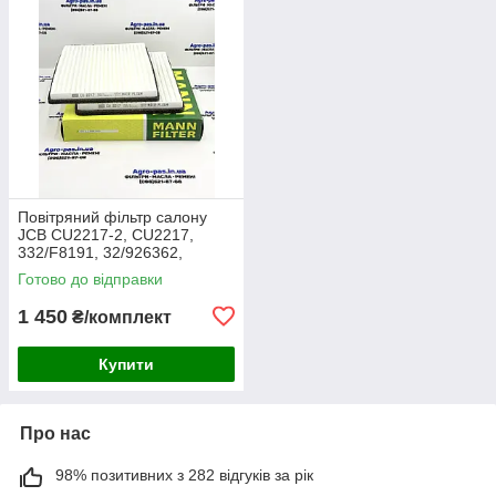
Повітряний фільтр салону
JCB CU2217-2, CU2217,
332/F8191, 32/926362,
30/926362, AA2983, CA-
Готово до відправки
43030, SC60055, SKL46354,
E7924LI
1 450
₴/комплект
Купити
Про нас
98% позитивних з 282 відгуків за рік