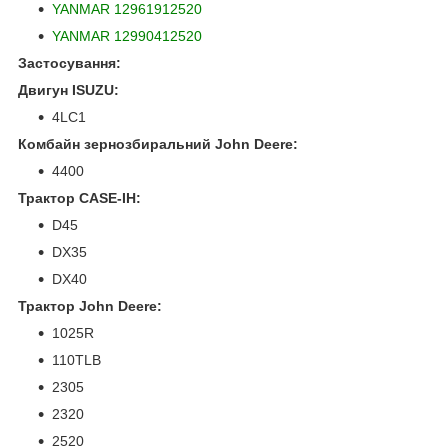
YANMAR 12961912520
YANMAR 12990412520
Застосування:
Двигун ISUZU:
4LC1
Комбайн зернозбиральний John Deere:
4400
Трактор CASE-IH:
D45
DX35
DX40
Трактор John Deere:
1025R
110TLB
2305
2320
2520