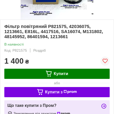
Фільтр повітряний P821575, 42036075,
1213661, E816L, 4417516, SA16074, M131802,
48145952, 86401594, 1213661
В наявності
Код: P821575
Роздріб
1 400
₴
Купити
або
Купити з
Що таке купити з Пром?
Замовлення під захистом