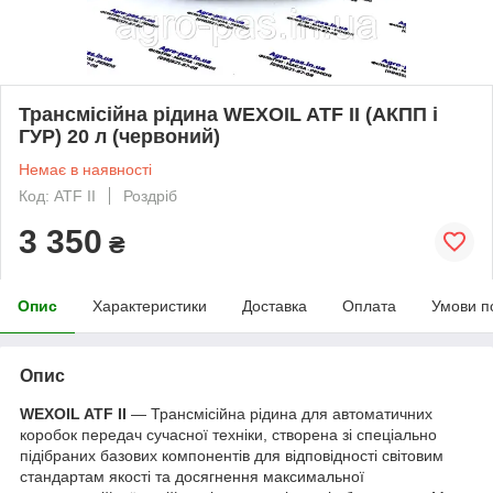
Трансмісійна рідина WEXOIL ATF II (АКПП і
ГУР) 20 л (червоний)
Немає в наявності
Код: ATF II
Роздріб
3 350
₴
Опис
Характеристики
Доставка
Оплата
Умови п
Опис
WEXOIL ATF II
— Трансмісійна рідина для автоматичних
коробок передач сучасної техніки, створена зі спеціально
підібраних базових компонентів для відповідності світовим
стандартам якості та досягнення максимальної