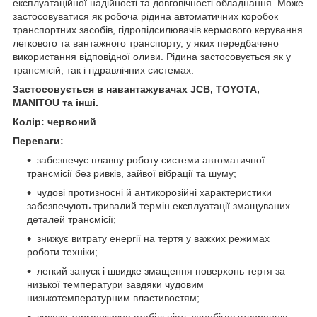
експлуатаційної надійності та довговічності обладнання. Може
застосовуватися як робоча рідина автоматичних коробок
транспортних засобів, гідропідсилювачів кермового керування
легкового та вантажного транспорту, у яких передбачено
використання відповідної оливи. Рідина застосовується як у
трансмісій, так і гідравлічних системах.
Застосовується в навантажувачах JCB, TOYOTA,
MANITOU та інші.
Колір: червоний
Переваги:
забезпечує плавну роботу системи автоматичної
трансмісії без ривків, зайвої вібрації та шуму;
чудові протизносні й антикорозійні характеристики
забезпечують тривалий термін експлуатації змащуваних
деталей трансмісії;
знижує витрату енергії на тертя у важких режимах
роботи техніки;
легкий запуск і швидке змащення поверхонь тертя за
низької температури завдяки чудовим
низькотемпературним властивостям;
висока термоокисна стабільність запобігає утворенню