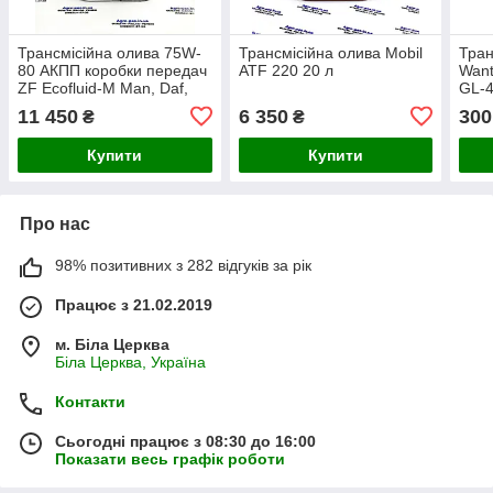
Трансмісійна олива 75W-
Трансмісійна олива Mobil
Тран
80 АКПП коробки передач
ATF 220 20 л
Want
ZF Ecofluid-M Man, Daf,
GL-4
Volvo, Renault
11 450
6 350
300
₴
₴
Купити
Купити
Про нас
98% позитивних з 282 відгуків за рік
Працює з 21.02.2019
м. Біла Церква
Біла Церква, Україна
Контакти
Сьогодні працює з 08:30 до 16:00
Показати весь графік роботи