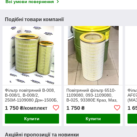
Всі умови повернення
Подібні товари компанії
Фільтр повітряний В-008,
Повітряний фільтр 6510-
Філь
В-008/1, В-008/2,
1109080, 093-1109080,
AF07
250И-1109080 Дон-1500Б,
В-025, 93380E Краз, Маз,
(МАЗ
Дон-120, ХТЗ
Ямз, Білаз
1 750
1 750
1 6
₴/комплект
₴
Купити
Купити
Акційні пропозиції та новинки