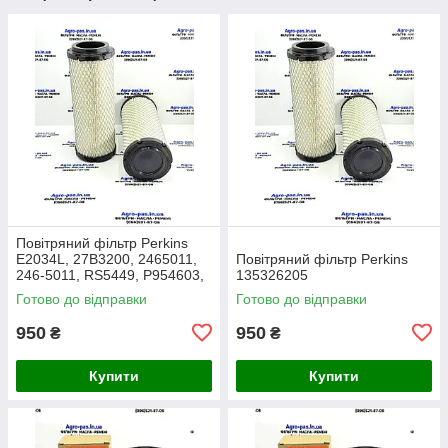
Повітряний фільтр Perkins
E2034L, 27B3200, 2465011,
Повітряний фільтр Perkins
246-5011, RS5449, P954603,
135326205
AF26659, 49205, SA16350,
Готово до відправки
Готово до відправки
915-851, 20000-13715
950
950
₴
₴
Купити
Купити