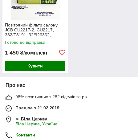
Повітряний фільтр салону
JCB CU2217-2, CU2217,
332/F8191, 32/926362,
30/926362, AA2983, CA-
Готово до відправки
43030, SC60055, SKL46354,
E7924LI
1 450
₴/комплект
Купити
Про нас
98% позитивних з 282 відгуків за рік
Працює з 21.02.2019
м. Біла Церква
Біла Церква, Україна
Контакти