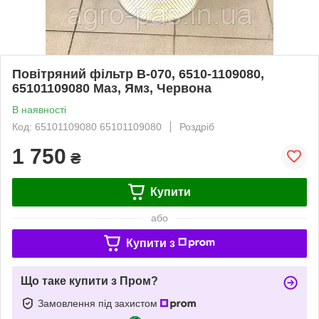
Повітряний фільтр В-070, 6510-1109080,
65101109080 Маз, Ямз, Червона
В наявності
Код: 65101109080 65101109080
Роздріб
1 750
₴
Купити
або
Купити з
Що таке купити з Пром?
Замовлення під захистом