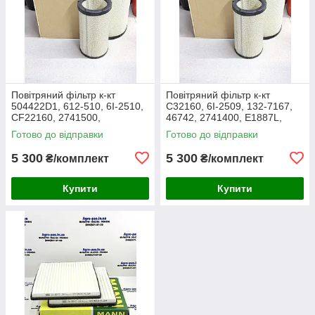
Повітряний фільтр к-кт
Повітряний фільтр к-кт
504422D1, 612-510, 6I-2510,
C32160, 6I-2509, 132-7167,
CF22160, 2741500,
46742, 2741400, E1887L,
AF25138M, P532510, MD-
RS3514, SL5603, P532509,
Готово до відправки
Готово до відправки
7624S, SA16024, RS3511,
FJ3468, MD-7624,
46589, A5556
M10021851
5 300
5 300
₴/комплект
₴/комплект
Купити
Купити