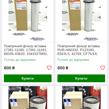
Повітряний фільтр вставка
Повітряний фільтр вставка
17381-11180, 17381-11181,
PUR-HA0332, P123160,
68335-43620, 1043327M91,
E563LS, 42769, CF75/1X,
3438717M1, 1909138,
27.016.00, AF1966,
Готово до відправки
Готово до відправки
86504143, PA2489, MD-7134
1043327M91, Y05761310,
SL8864
800
800
₴
₴
Купити
Купити