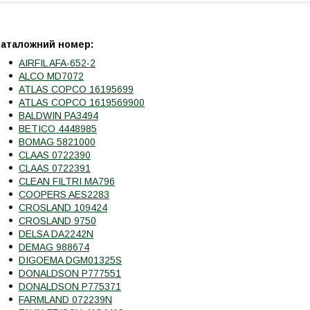
Каталожний номер:
AIRFIL AFA-652-2
ALCO MD7072
ATLAS COPCO 16195699
ATLAS COPCO 1619569900
BALDWIN PA3494
BETICO 4448985
BOMAG 5821000
CLAAS 0722390
CLAAS 0722391
CLEAN FILTRI MA796
COOPERS AES2283
CROSLAND 109424
CROSLAND 9750
DELSA DA2242N
DEMAG 988674
DIGOEMA DGM01325S
DONALDSON P777551
DONALDSON P775371
FARMLAND 072239N