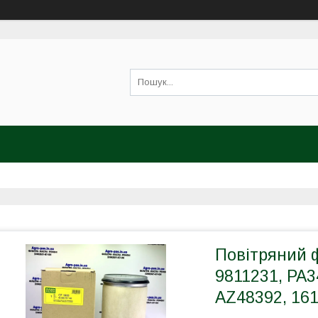
Повітряний ф
9811231, PA3
AZ48392, 16