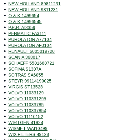
NEW HOLLAND 89811231
NEW HOLLAND 9811231
O & K 1499654
O & K 14996545
P.B.R. AI3359
PERMATIC FA3111
PUROLATOR A77104
PUROLATOR AF3104
RENAULT 6005019720
SCANIA 368017
SCHAEFF 5501660721
SOFIMA S1307A
SOTRAS SA6055
STEYR 99114190025
VIRGIS ST13528
VOLVO 11033129
VOLVO 110331295
VOLVO 11033785
VOLVO 110337854
VOLVO 11110152
WIRTGEN 41924
WISMET WAI10499
WIX FILTERS 49128