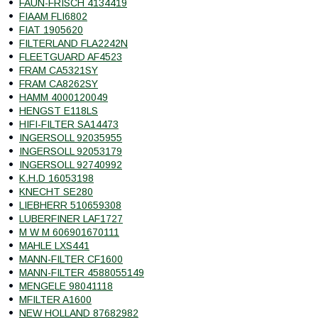
FAUN-FRISCH 4134419
FIAAM FLI6802
FIAT 1905620
FILTERLAND FLA2242N
FLEETGUARD AF4523
FRAM CA5321SY
FRAM CA8262SY
HAMM 4000120049
HENGST E118LS
HIFI-FILTER SA14473
INGERSOLL 92035955
INGERSOLL 92053179
INGERSOLL 92740992
K.H.D 16053198
KNECHT SE280
LIEBHERR 510659308
LUBERFINER LAF1727
M W M 606901670111
MAHLE LXS441
MANN-FILTER CF1600
MANN-FILTER 4588055149
MENGELE 98041118
MFILTER A1600
NEW HOLLAND 87682982