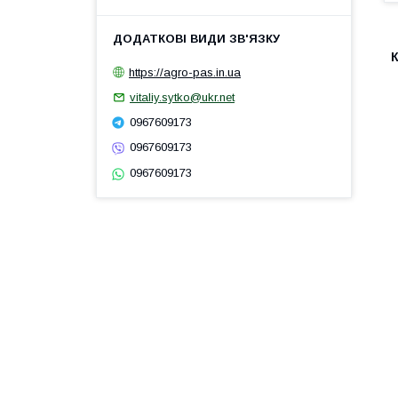
https://agro-pas.in.ua
vitaliy.sytko@ukr.net
0967609173
0967609173
0967609173