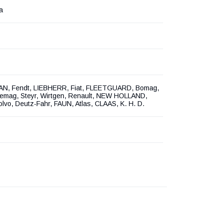
а
N, Fendt, LIEBHERR, Fiat, FLEETGUARD, Bomag,
Demag, Steyr, Wirtgen, Renault, NEW HOLLAND,
olvo, Deutz-Fahr, FAUN, Atlas, CLAAS, K. H. D.