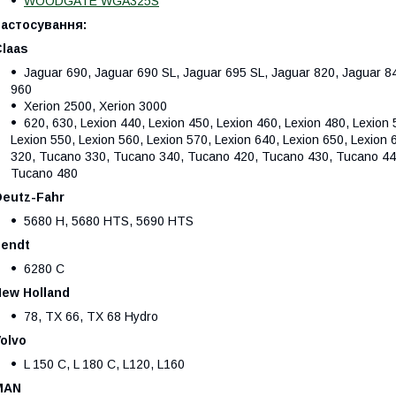
WOODGATE WGA325S
Застосування:
laas
Jaguar 690, Jaguar 690 SL, Jaguar 695 SL, Jaguar 820, Jaguar 8
960
Xerion 2500, Xerion 3000
620, 630, Lexion 440, Lexion 450, Lexion 460, Lexion 480, Lexion 
Lexion 550, Lexion 560, Lexion 570, Lexion 640, Lexion 650, Lexion 
320, Tucano 330, Tucano 340, Tucano 420, Tucano 430, Tucano 44
Tucano 480
Deutz-Fahr
5680 H, 5680 HTS, 5690 HTS
Fendt
6280 C
ew Holland
78, TX 66, TX 68 Hydro
olvo
L 150 C, L 180 C, L120, L160
MAN