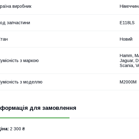
раїна виробник
Німеччин
од запчастини
E118LS
Стан
Новий
Hamm, MA
умісність з маркою
Jaguar, 
Scania, V
умісність з моделлю
M2000M
нформація для замовлення
іна:
2 300 ₴