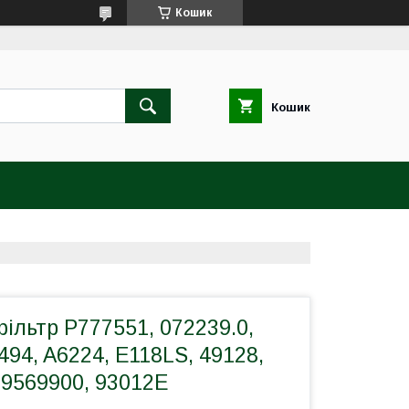
Кошик
Кошик
ільтр P777551, 072239.0,
494, A6224, E118LS, 49128,
19569900, 93012E