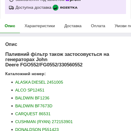
Доступна доставка
Опис
Характеристики
Доставка
Оплата
Умови п
Опис
Паливний фільтр також застосовується на
генераторах John
Deere
FGO552/FG0552/330560552
Каталожний номер:
ALASKA DIESEL 2451005
ALCO SP12451
BALDWIN BF1236
BALDWIN BF7673D
CARQUEST 86531
CUSHMAN (RYAN) 272153901
DONALDSON P551423