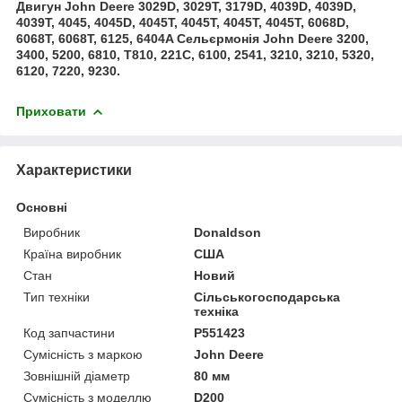
Двигун John Deere 3029D, 3029T, 3179D, 4039D, 4039D,
4039T, 4045, 4045D, 4045T, 4045T, 4045T, 4045T, 6068D,
6068T, 6068T, 6125, 6404A Сельєрмонія John Deere 3200,
3400, 5200, 6810, T810, 221C, 6100, 2541, 3210, 3210, 5320,
6120, 7220, 9230.
Приховати
Характеристики
Основні
Виробник
Donaldson
Країна виробник
США
Стан
Новий
Тип техніки
Сільськогосподарська
техніка
Код запчастини
P551423
Сумісність з маркою
John Deere
Зовнішній діаметр
80 мм
Сумісність з моделлю
D200