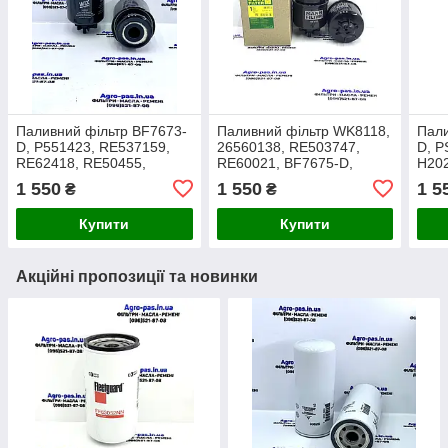
Паливний фільтр BF7673-
Паливний фільтр WK8118,
Пали
D, P551423, RE537159,
26560138, RE503747,
D, P
RE62418, RE50455,
RE60021, BF7675-D,
H20
RE64449, FS19516,
6005025926, SN70162,
L868
1 550
1 550
1 5
₴
₴
H196WK, WK8100, 33531
ELG5565, P551423
1200
RE6
Купити
Купити
Акційні пропозиції та новинки