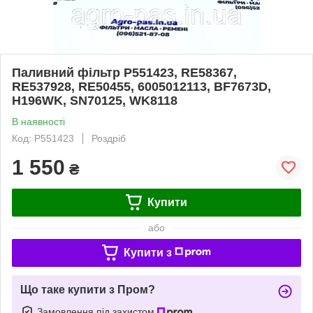
Паливний фільтр P551423, RE58367,
RE537928, RE50455, 6005012113, BF7673D,
H196WK, SN70125, WK8118
В наявності
Код: P551423
Роздріб
1 550
₴
Купити
або
Купити з
Що таке купити з Пром?
Замовлення під захистом