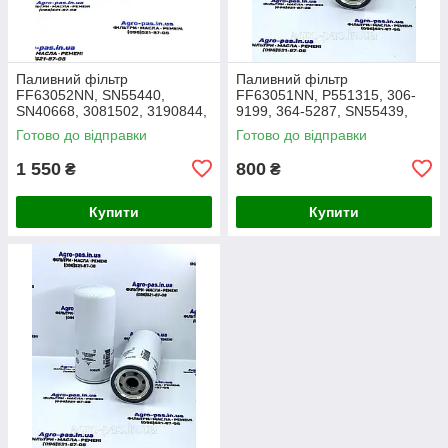
Паливний фільтр
Паливний фільтр
FF63052NN, SN55440,
FF63051NN, P551315, 306-
SN40668, 3081502, 3190844,
9199, 364-5287, SN55439,
308-1502, 319-0844, SK3058,
1R0751, 1R0759, FF5815,
Готово до відправки
Готово до відправки
1R-0764
33626, SK3059, FC55151,
SFF0293, 3645287
1 550
800
₴
₴
Купити
Купити