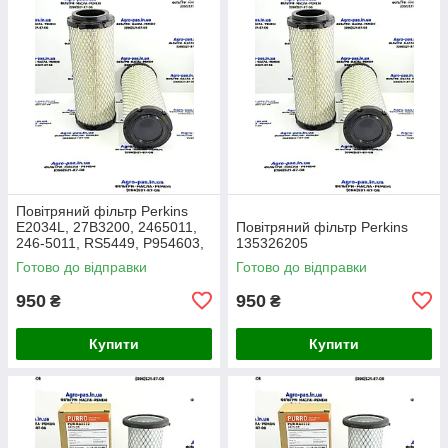
Повітряний фільтр Perkins
E2034L, 27B3200, 2465011,
Повітряний фільтр Perkins
246-5011, RS5449, P954603,
135326205
AF26659, 49205, SA16350,
Готово до відправки
Готово до відправки
915-851, 20000-13715
950
950
₴
₴
Купити
Купити