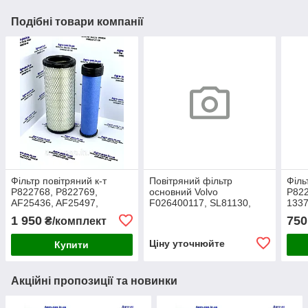
Подібні товари компанії
Фільтр повітряний к-т
Повітряний фільтр
Філь
P822768, P822769,
основний Volvo
P822
AF25436, AF25497,
F026400117, SL81130,
1337
RS3988, RS3703,
RS4966, P782857,
CF97
1 950
750
₴/комплект
SA16080, SA16059
AF25631, E496L01,
AF25
SA16321, LX1587,
Z76
Ціну уточнюйте
Купити
C31134/5, 21834199
Акційні пропозиції та новинки