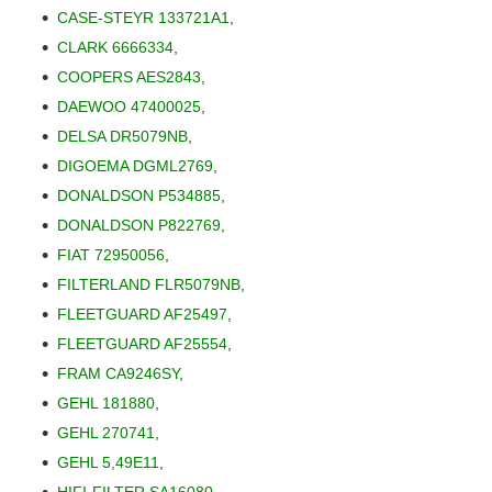
CASE-STEYR 133721A1
,
CLARK 6666334
,
COOPERS AES2843
,
DAEWOO 47400025
,
DELSA DR5079NB
,
DIGOEMA DGML2769
,
DONALDSON P534885
,
DONALDSON P822769
,
FIAT 72950056
,
FILTERLAND FLR5079NB
,
FLEETGUARD AF25497
,
FLEETGUARD AF25554
,
FRAM CA9246SY
,
GEHL 181880
,
GEHL 270741
,
GEHL 5,49E11
,
HIFI-FILTER SA16080
,