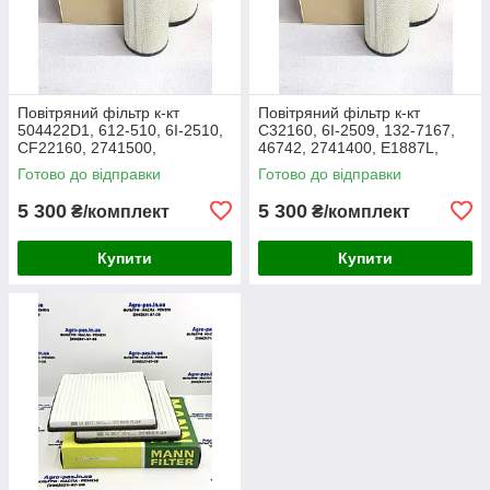
Повітряний фільтр к-кт
Повітряний фільтр к-кт
504422D1, 612-510, 6I-2510,
C32160, 6I-2509, 132-7167,
CF22160, 2741500,
46742, 2741400, E1887L,
AF25138M, P532510, MD-
RS3514, SL5603, P532509,
Готово до відправки
Готово до відправки
7624S, SA16024, RS3511,
FJ3468, MD-7624,
46589, A5556
M10021851
5 300
5 300
₴/комплект
₴/комплект
Купити
Купити