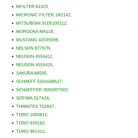
MFILTER A1025
,
MICRONIC FILTER 1R2142
,
MITSUBISHI 91E6100112
,
MOROOKA MA118
,
MUSTANG 42035598
,
NELSON 87797N
,
NEUSON 4555411
,
NEUSON 4555425
,
SAKURA A8505
,
SCHAEFF 5501648527
,
SCHAEFFER 3050007003
,
SOFIMA S2742A
,
THWAITES T52647
,
TORO 1083812
,
TORO 939162
,
TORO 981412
,