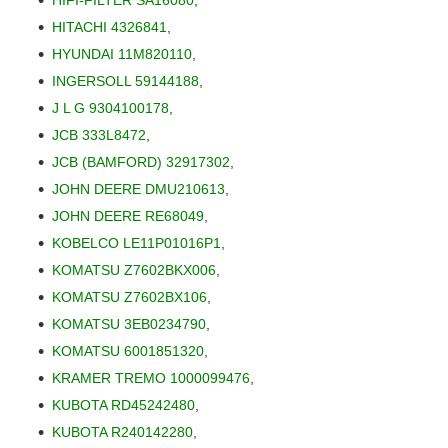
HITACHI 4326841
,
HYUNDAI 11M820110
,
INGERSOLL 59144188
,
J L G 9304100178
,
JCB 333L8472
,
JCB (BAMFORD) 32917302
,
JOHN DEERE DMU210613
,
JOHN DEERE RE68049
,
KOBELCO LE11P01016P1
,
KOMATSU Z7602BKX006
,
KOMATSU Z7602BX106
,
KOMATSU 3EB0234790
,
KOMATSU 6001851320
,
KRAMER TREMO 1000099476
,
KUBOTA RD45242480
,
KUBOTA R240142280
,