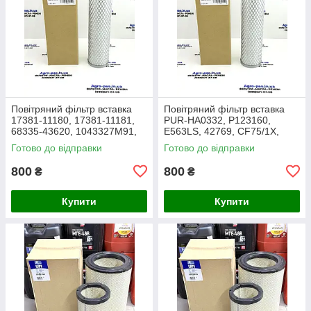
Повітряний фільтр вставка
Повітряний фільтр вставка
17381-11180, 17381-11181,
PUR-HA0332, P123160,
68335-43620, 1043327M91,
E563LS, 42769, CF75/1X,
3438717M1, 1909138,
27.016.00, AF1966,
Готово до відправки
Готово до відправки
86504143, PA2489, MD-7134
1043327M91, Y05761310,
SL8864
800
800
₴
₴
Купити
Купити