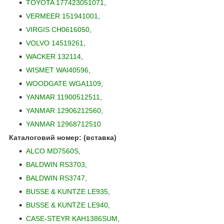
TOYOTA 177423051071
,
VERMEER 151941001
,
VIRGIS CH0616050
,
VOLVO 14519261
,
WACKER 132114
,
WISMET WAI40596
,
WOODGATE WGA1109
,
YANMAR 11900512511
,
YANMAR 12906212560
,
YANMAR 12968712510
Каталоговий номер: (вставка)
ALCO MD7560S
,
BALDWIN RS3703
,
BALDWIN RS3747
,
BUSSE & KUNTZE LE935
,
BUSSE & KUNTZE LE940
,
CASE-STEYR KAH1386SUM
,