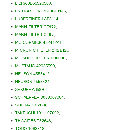
LIBRA 8E66520509
,
LS TRAKTOREN 40049446
,
LUBERFINER LAF8114
,
MANN-FILTER CF972
,
MANN-FILTER CF97
,
MC CORMICK 432442A1
,
MICRONIC FILTER 2R2142C
,
MITSUBISHI 91E6100600C
,
MUSTANG 42035599
,
NEUSON 4555412
,
NEUSON 4555424
,
SAKURA A8599
,
SCHAEFFER 3050007004
,
SOFIMA S7542A
,
TAKEUCHI 1911107692
,
THWAITES T52648
,
TORO 1083813
,