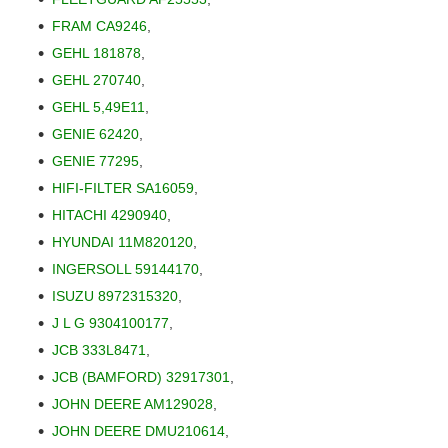
FRAM CA9246
,
GEHL 181878
,
GEHL 270740
,
GEHL 5,49E11
,
GENIE 62420
,
GENIE 77295
,
HIFI-FILTER SA16059
,
HITACHI 4290940
,
HYUNDAI 11M820120
,
INGERSOLL 59144170
,
ISUZU 8972315320
,
J L G 9304100177
,
JCB 333L8471
,
JCB (BAMFORD) 32917301
,
JOHN DEERE AM129028
,
JOHN DEERE DMU210614
,