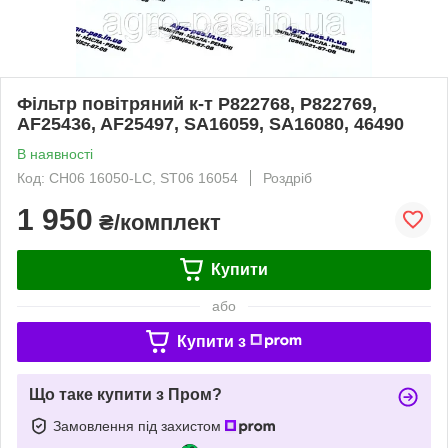
Фільтр повітряний к-т P822768, P822769,
AF25436, AF25497, SA16059, SA16080, 46490
В наявності
Код: CH06 16050-LC, ST06 16054
Роздріб
1 950
₴/комплект
Купити
або
Купити з
Що таке купити з Пром?
Замовлення під захистом