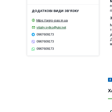
M
п
г
https://agro-pas.in.ua
M
vitaliy.sytko@ukr.net
т
д
0967609173
Д
0967609173
м
0967609173
Х