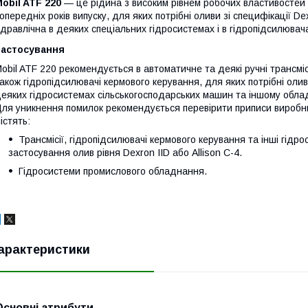
obil ATF 220
— це рідина з високим рівнем робочих властивосте
опередніх років випуску, для яких потрібні оливи зі специфікації D
ідравлічна в деяких спеціальних гідросистемах і в гідропідсилювач
Застосування
obil ATF 220 рекомендується в автоматичне та деякі ручні трансмісі
акож гідропідсилювачі кермового керування, для яких потрібні олив
еяких гідросистемах сільськогосподарських машин та іншому облад
ля уникнення помилок рекомендується перевірити приписи виробн
істять:
Трансмісії, гідропідсилювачі кермового керування та інші гі
застосування олив рівня Dexron IID або Allison C-4.
Гідросистеми промислового обладнання.
арактеристики
Основні атрибути