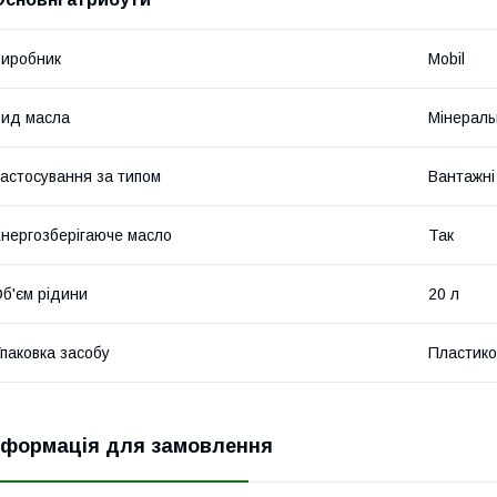
иробник
Mobil
ид масла
Мінераль
астосування за типом
Вантажні
нергозберігаюче масло
Так
б'єм рідини
20 л
паковка засобу
Пластико
нформація для замовлення