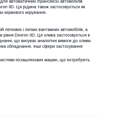
й для автоматичних
трансмісій
автомобілів
exron IID. Ця рідина також застосовується як
ах кермового керування.
й легкових і легких вантажних автомобілів, а
и рівня Dexron IID. Ця олива застосовується в
нанні, що висуває аналогічні вимоги до оливи.
ика обладнання. Інші сфери застосування
дросистеми позашляхових машин, що потребують