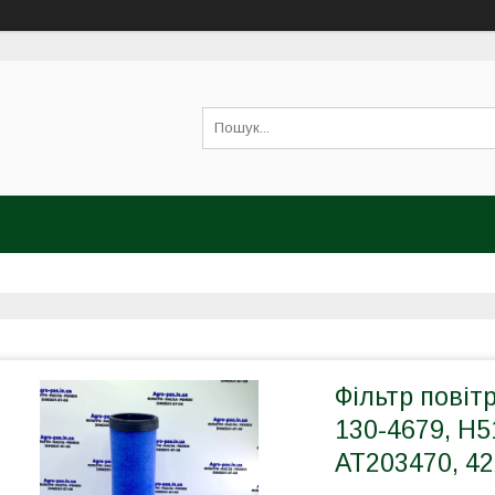
Фільтр повіт
130-4679, H5
AT203470, 4