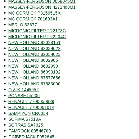
MASSEY-FERGUSON 3658045M1
MASSEY-FERGUSON 4271468M1
MC CORMICK P3150515X
MC CORMICK 701603A1
MERLO 53877
MICRONIC FILTER 2R2178C
MICRONIC FILTER 2R2204C
NEW HOLLAND 82028151
NEW HOLLAND 82034622
NEW HOLLAND 82034623
NEW HOLLAND 8602985
NEW HOLLAND 8602990
NEW HOLLAND 86993192
NEW HOLLAND 87577656
NEW HOLLAND 87683000
O & K 1445952
PONSSE 55200
RENAULT 7700050839
RENAULT 7700061014
SAMPIYON CR0034
SOFIMA S7519A
SOTRAS SA7025
TAMROCK 88546709
TIMBERJACK F052645