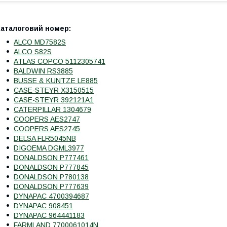
Каталоговий номер:
ALCO MD7582S
ALCO S82S
ATLAS COPCO 5112305741
BALDWIN RS3885
BUSSE & KUNTZE LE885
CASE-STEYR X3150515
CASE-STEYR 392121A1
CATERPILLAR 1304679
COOPERS AES2747
COOPERS AES2745
DELSA FLR5045NB
DIGOEMA DGML3977
DONALDSON P777461
DONALDSON P777845
DONALDSON P780138
DONALDSON P777639
DYNAPAC 4700394687
DYNAPAC 908451
DYNAPAC 964441183
FARMLAND 7700061014N