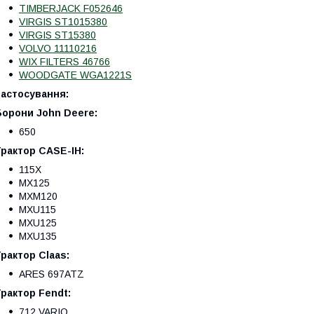
TIMBERJACK F052646
VIRGIS ST1015380
VIRGIS ST15380
VOLVO 11110216
WIX FILTERS 46766
WOODGATE WGA1221S
Застосування:
Борони John Deere:
650
рактор CASE-IH:
115X
MX125
MXM120
MXU115
MXU125
MXU135
рактор Claas:
ARES 697ATZ
рактор Fendt:
712 VARIO