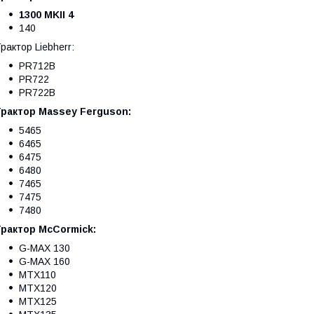
1300 MKII 4
140
рактор Liebherr:
PR712B
PR722
PR722B
Трактор Massey Ferguson:
5465
6465
6475
6480
7465
7475
7480
Трактор McCormick:
G-MAX 130
G-MAX 160
MTX110
MTX120
MTX125