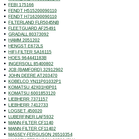
FEBI 175166
FENDT H515200090110
FENDT H716200090110
FILTERLAND FLR5045NB
FLEETGUARD AF25491
GRADALL 80373092
HAMM 2051202
HENGST E672LS
HIFI-FILTER SA16115
HOES 964441183B
INGERSOLL 85400802
JCB (BAMFORD) 32912902
JOHN DEERE AT203470
KOBELCO YN11P01032P1
KOMATSU 42X01H0P01
KOMATSU 6001853120
LIEBHERR 7371157
LIEBHERR 7412733
LOGSET 450020
LUBERFINER LAF5932
MANN-FILTER CF1140
MANN-FILTER CF11402
MASSEY-FERGUSON 26510354