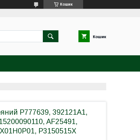
Кошик
Кошик
ряний P777639, 392121A1,
15200090110, AF25491,
2X01H0P01, P3150515X