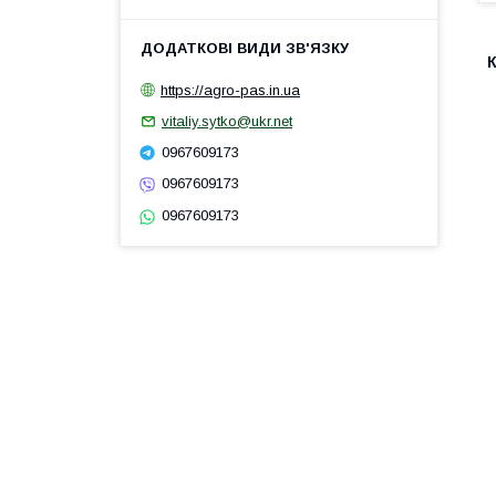
https://agro-pas.in.ua
vitaliy.sytko@ukr.net
0967609173
0967609173
0967609173