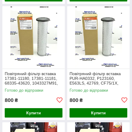
Повітряний фільтр вставка
Повітряний фільтр вставка
17381-11180, 17381-11181,
PUR-HA0332, P123160,
68335-43620, 1043327M91,
E563LS, 42769, CF75/1X,
3438717M1, 1909138,
27.016.00, AF1966,
Готово до відправки
Готово до відправки
86504143, PA2489, MD-7134
1043327M91, Y05761310,
SL8864
800
800
₴
₴
Купити
Купити