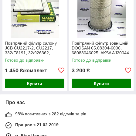
Повітряний фільтр салону
Повітряний фільтр зовнішній
JCB CU2217-2, CU2217,
DOOSAN 65.08304-6006,
332/F8191, 32/926362,
68083046025, AKSA AJ20044
30/926362, AA2983, CA-
Готово до відправки
Готово до відправки
43030, SC60055, SKL46354,
E7924LI
1 450
3 200
₴/комплект
₴
Купити
Купити
Про нас
98% позитивних з 282 відгуків за рік
Працює з 21.02.2019
м. Біла Церква