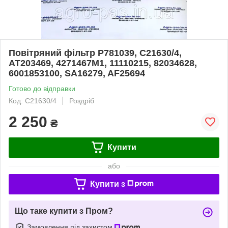
Повітряний фільтр P781039, C21630/4,
AT203469, 4271467M1, 11110215, 82034628,
6001853100, SA16279, AF25694
Готово до відправки
Код: C21630/4
Роздріб
2 250
₴
Купити
або
Купити з
Що таке купити з Пром?
Замовлення під захистом