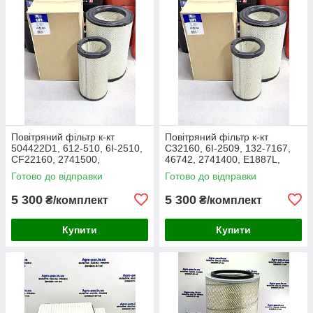
Повітряний фільтр к-кт
Повітряний фільтр к-кт
504422D1, 612-510, 6I-2510,
C32160, 6I-2509, 132-7167,
CF22160, 2741500,
46742, 2741400, E1887L,
AF25138M, P532510, MD-
RS3514, SL5603, P532509,
Готово до відправки
Готово до відправки
7624S, SA16024, RS3511,
FJ3468, MD-7624,
46589, A5556
M10021851
5 300
5 300
₴/комплект
₴/комплект
Купити
Купити