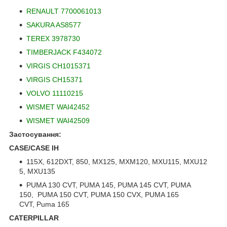
RENAULT 7700061013
SAKURA AS8577
TEREX 3978730
TIMBERJACK F434072
VIRGIS CH1015371
VIRGIS CH15371
VOLVO 11110215
WISMET WAI42452
WISMET WAI42509
Застосування:
CASE/CASE IH
115X, 612DXT, 850, MX125, MXM120, MXU115, MXU12
5, MXU135
PUMA 130 CVT, PUMA 145, PUMA 145 CVT, PUMA
150, PUMA 150 CVT, PUMA 150 CVX, PUMA 165
CVT, Puma 165
CATERPILLAR