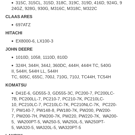
315C, 315CL, 315D, 318C, 319C, 319D, 416D, 924G, 9
24GZ, 928G, 930G, M316C, M318C, M322C
CLAAS ARES
697ATZ
HITACHI
EX8000-6, LX100-3
JOHN DEERE
1010D, 1058, 1110D, 810D
324H, 344H, 344J, 360DC, 444H, 444H TC, 540G
II, 544H, 544H LL, 544H
TC, 605C, 655C, 700J, 710G, 710J, TC44H, TC54H
KOMATSU
D41E-6, GD555-3, GD555-3C, PC200-7, PC200LC-
7B, PC200LL-7, PC210-7, PC210-7K, PC210LC-
10, PC210LC-7, PC210LC-7K, PC210NLC-7K, PC220-
7, PW140-7, PW148-8, PW180-7K, PW200, PW200-
7, PW200-7H, PW200-7K, PW220, PW220-7K, WA200-
5, WA200PT-5, WA250-5, WA250L-5, WA250PT-
5, WA320-5, WA320L-5, WA320PT-5