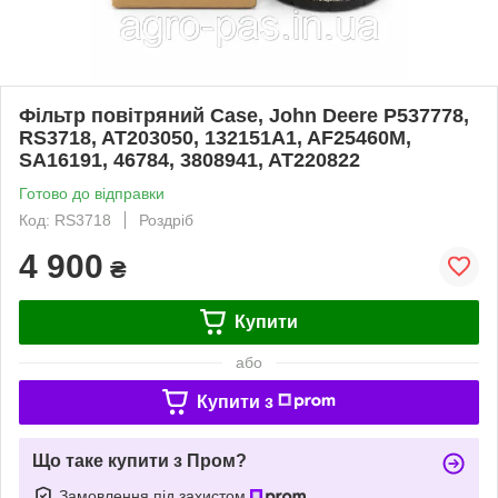
Фільтр повітряний Case, John Deere P537778,
RS3718, AT203050, 132151A1, AF25460M,
SA16191, 46784, 3808941, AT220822
Готово до відправки
Код: RS3718
Роздріб
4 900
₴
Купити
або
Купити з
Що таке купити з Пром?
Замовлення під захистом