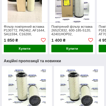
Фільтр повітряний вставка
Повітряний фільтр вставка
Пові
P130772, PA2462, AF1644,
2652C832, 600-185-5120,
P181
SA11594, C16200,
42401HOP02,
AT70
S7144A, 42707, AR70107,
LC11P00018S002,
C162
1 850
1 400
4 9
₴
₴
2714400 (OE:Case)
AT323638, F435742, 289-
AR70
2349, 53207460, 424-01-
9500
Купити
Купити
H0P02
Акційні пропозиції та новинки