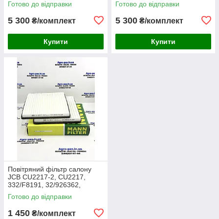
Готово до відправки
Готово до відправки
7624S, SA16024, RS3511,
FJ3468, MD-7624,
46589, A5556
M10021851
5 300
5 300
₴/комплект
₴/комплект
Купити
Купити
Повітряний фільтр салону
JCB CU2217-2, CU2217,
332/F8191, 32/926362,
30/926362, AA2983, CA-
Готово до відправки
43030, SC60055, SKL46354,
E7924LI
1 450
₴/комплект