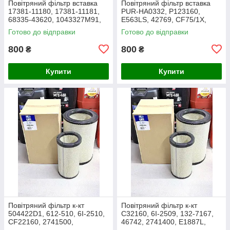
Повітряний фільтр вставка
Повітряний фільтр вставка
17381-11180, 17381-11181,
PUR-HA0332, P123160,
68335-43620, 1043327M91,
E563LS, 42769, CF75/1X,
3438717M1, 1909138,
27.016.00, AF1966,
Готово до відправки
Готово до відправки
86504143, PA2489, MD-7134
1043327M91, Y05761310,
SL8864
800
800
₴
₴
Купити
Купити
Повітряний фільтр к-кт
Повітряний фільтр к-кт
504422D1, 612-510, 6I-2510,
C32160, 6I-2509, 132-7167,
CF22160, 2741500,
46742, 2741400, E1887L,
AF25138M, P532510, MD-
RS3514, SL5603, P532509,