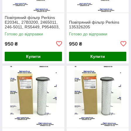
Повітряний фільтр Perkins
E2034L, 27B3200, 2465011,
Повітряний фільтр Perkins
246-5011, RS5449, P954603,
135326205
AF26659, 49205, SA16350,
Готово до відправки
Готово до відправки
915-851, 20000-13715
950
950
₴
₴
Купити
Купити