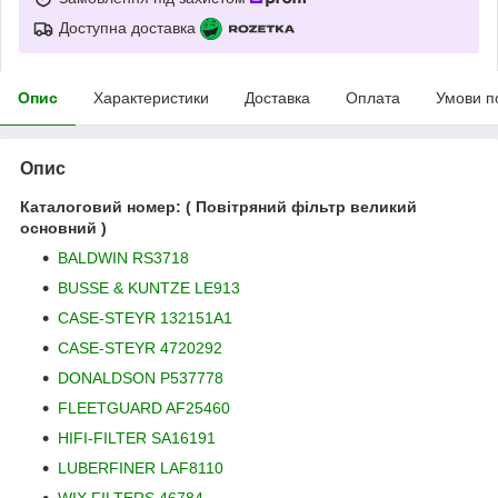
Доступна доставка
Опис
Характеристики
Доставка
Оплата
Умови п
Опис
Каталоговий номер: ( Повітряний фільтр великий
основний )
BALDWIN RS3718
BUSSE & KUNTZE LE913
CASE-STEYR 132151A1
CASE-STEYR 4720292
DONALDSON P537778
FLEETGUARD AF25460
HIFI-FILTER SA16191
LUBERFINER LAF8110
WIX FILTERS 46784