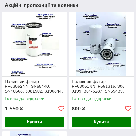
Акційні пропозиції та новинки
Паливний фільтр
Паливний фільтр
FF63052NN, SN55440,
FF63051NN, P551315, 306-
SN40668, 3081502, 3190844,
9199, 364-5287, SN55439,
308-1502, 319-0844, SK3058,
1R0751, 1R0759, FF5815,
Готово до відправки
Готово до відправки
1R-0764
33626, SK3059, FC55151,
SFF0293, 3645287
1 550
800
₴
₴
Купити
Купити