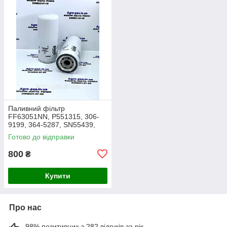
Паливний фільтр
FF63051NN, P551315, 306-
9199, 364-5287, SN55439,
1R0751, 1R0759, FF5815,
Готово до відправки
33626, SK3059, FC55151,
SFF0293, 3645287
800
₴
Купити
Про нас
98% позитивних з 282 відгуків за рік