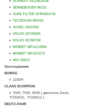
SCHAEFF 5411663438
SENNEBOGEN 96151
SURE FILTER SFR0901FW
TECNOCAR RN318
VOGEL 2041590
VOLVO 20745605
VOLVO 20788794
WISMET WFU214966
WISMET WFU21573
WIX 33813
Застосування:
BOMAG
219DH
CLAAS SCORPION
7040, 7045, 9040 ( двигатель Deutz
TCD2010, TCD2012 )
DEUTZ-FAHR