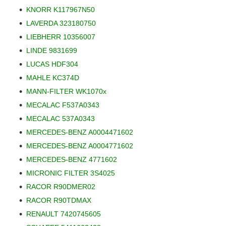
KNORR K117967N50
LAVERDA 323180750
LIEBHERR 10356007
LINDE 9831699
LUCAS HDF304
MAHLE KC374D
MANN-FILTER WK1070x
MECALAC F537A0343
MECALAC 537A0343
MERCEDES-BENZ A0004471602
MERCEDES-BENZ A0004771602
MERCEDES-BENZ 4771602
MICRONIC FILTER 3S4025
RACOR R90DMER02
RACOR R90TDMAX
RENAULT 7420745605