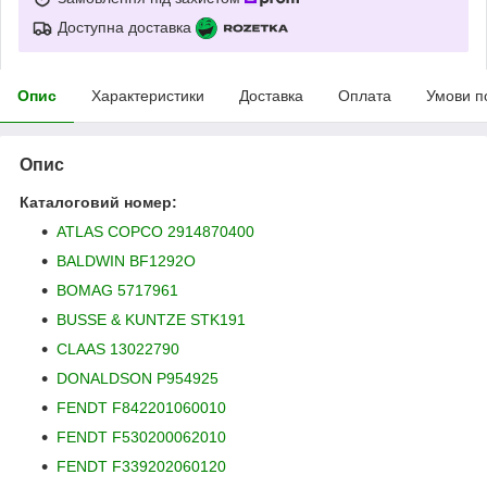
Доступна доставка
Опис
Характеристики
Доставка
Оплата
Умови п
Опис
Каталоговий номер:
ATLAS COPCO 2914870400
BALDWIN BF1292O
BOMAG 5717961
BUSSE & KUNTZE STK191
CLAAS 13022790
DONALDSON P954925
FENDT F842201060010
FENDT F530200062010
FENDT F339202060120