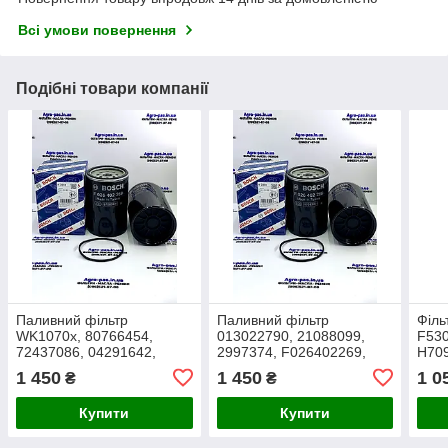
Всі умови повернення
Подібні товари компанії
Паливний фільтр
Паливний фільтр
Філь
WK1070x, 80766454,
013022790, 21088099,
F530
72437086, 04291642,
2997374, F026402269,
H70
02934608,
WK1070X, FS20127,
1035
1 450
1 450
1 0
₴
₴
F842201060010,
P954925, KC374D,
3381
F339202060120,
H7091WK10
Купити
Купити
504086268