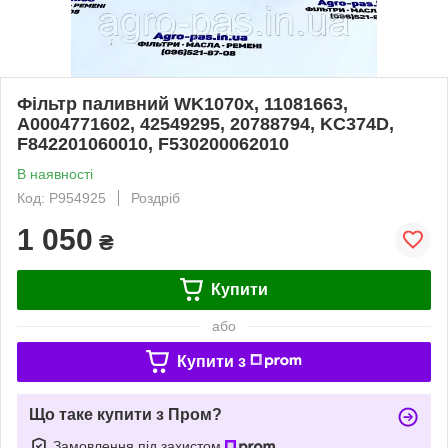
Фільтр паливний WK1070x, 11081663,
A0004771602, 42549295, 20788794, KC374D,
F842201060010, F530200062010
В наявності
Код: P954925
Роздріб
1 050
₴
Купити
або
Купити з
Що таке купити з Пром?
Замовлення під захистом