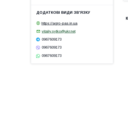
https://agro-pas.in.ua
vitaliy.sytko@ukr.net
0967609173
0967609173
0967609173