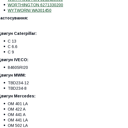
WORTHINGTON 6271330200
WYTWORNI WA301450
Застосування:
вигун Caterpillar:
C 13
C 6.6
C 9
Двигун IVECO:
8460SRI20
Двигун MWM:
TBD234-12
TBD234-8
Двигун Mercedes:
OM 401 LA
OM 422 A
OM 441 A
OM 441 LA
OM 502 LA