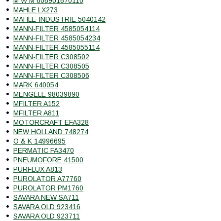
M W M 606901670110
MAHLE LX273
MAHLE-INDUSTRIE 5040142
MANN-FILTER 4585054114
MANN-FILTER 4585054234
MANN-FILTER 4585055114
MANN-FILTER C308502
MANN-FILTER C308505
MANN-FILTER C308506
MARK 640054
MENGELE 98039890
MFILTER A152
MFILTER A811
MOTORCRAFT EFA328
NEW HOLLAND 748274
O & K 14996695
PERMATIC FA3470
PNEUMOFORE 41500
PURFLUX A813
PUROLATOR A77760
PUROLATOR PM1760
SAVARA NEW SA711
SAVARA OLD 923416
SAVARA OLD 923711