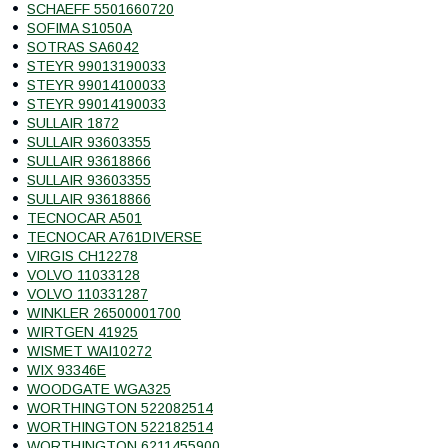
SCHAEFF 5501660720
SOFIMA S1050A
SOTRAS SA6042
STEYR 99013190033
STEYR 99014100033
STEYR 99014190033
SULLAIR 1872
SULLAIR 93603355
SULLAIR 93618866
SULLAIR 93603355
SULLAIR 93618866
TECNOCAR A501
TECNOCAR A761DIVERSE
VIRGIS CH12278
VOLVO 11033128
VOLVO 110331287
WINKLER 26500001700
WIRTGEN 41925
WISMET WAI10272
WIX 93346E
WOODGATE WGA325
WORTHINGTON 522082514
WORTHINGTON 522182514
WORTHINGTON 6211455900