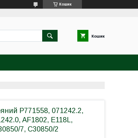
Кошик
Кошик
ряний P771558, 071242.2,
1242.0, AF1802, E118L,
30850/7, C30850/2