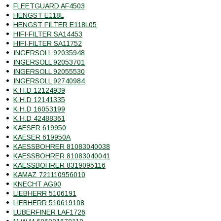
FLEETGUARD AF4503
HENGST E118L
HENGST FILTER E118L05
HIFI-FILTER SA14453
HIFI-FILTER SA11752
INGERSOLL 92035948
INGERSOLL 92053701
INGERSOLL 92055530
INGERSOLL 92740984
K.H.D 12124939
K.H.D 12141335
K.H.D 16053199
K.H.D 42488361
KAESER 619950
KAESER 619950A
KAESSBOHRER 81083040038
KAESSBOHRER 81083040041
KAESSBOHRER 8319095116
KAMAZ 721110956010
KNECHT AG90
LIEBHERR 5106191
LIEBHERR 510619108
LUBERFINER LAF1726