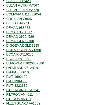
CLAAS 0712423
CLEAN FILTRI MA567
CLEAN FILTRI MA778
COMPAIR C111581054
CROSLAND 9647
DELSA DA2241
DEMAG 988673
DEMAG 3551977
DEMAG 29504526
DEMAG 43262700
DIGOEMA DGM01325
DONALDSON P771558
ECOAIR BN10256
ECOAIR N17912
EUROPART 9020007080
FARMLAND 071242N
FIAAM FLI6619
FIAT 1902129
FIAT 1904550
FIAT 8322986
FILTERLAND FLA2241
FILTRON AM4011
FILTRON AM401
FLEETGUARD AF1802