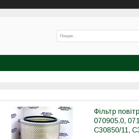
Фільтр повіт
070905.0, 07
C30850/11, C