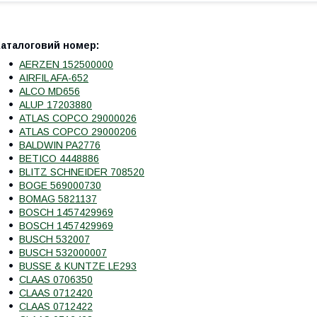
Каталоговий номер:
AERZEN 152500000
AIRFIL AFA-652
ALCO MD656
ALUP 17203880
ATLAS COPCO 29000026
ATLAS COPCO 29000206
BALDWIN PA2776
BETICO 4448886
BLITZ SCHNEIDER 708520
BOGE 569000730
BOMAG 5821137
BOSCH 1457429969
BOSCH 1457429969
BUSCH 532007
BUSCH 532000007
BUSSE & KUNTZE LE293
CLAAS 0706350
CLAAS 0712420
CLAAS 0712422