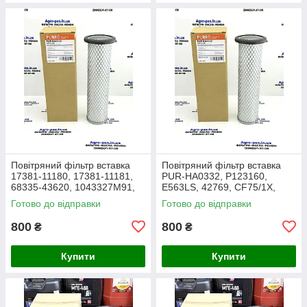
Повітряний фільтр вставка
Повітряний фільтр вставка
17381-11180, 17381-11181,
PUR-HA0332, P123160,
68335-43620, 1043327M91,
E563LS, 42769, CF75/1X,
3438717M1, 1909138,
27.016.00, AF1966,
Готово до відправки
Готово до відправки
86504143, PA2489, MD-7134
1043327M91, Y05761310,
SL8864
800
800
₴
₴
Купити
Купити