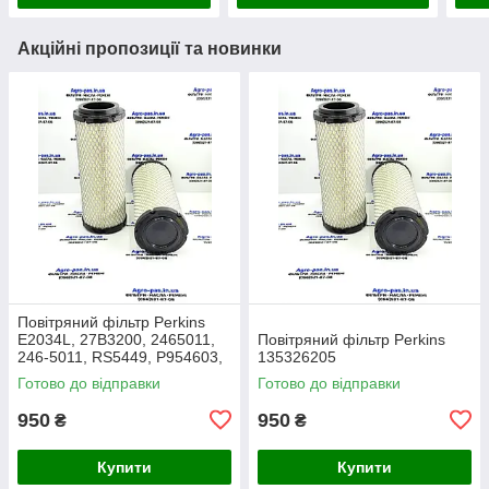
Акційні пропозиції та новинки
Повітряний фільтр Perkins
E2034L, 27B3200, 2465011,
Повітряний фільтр Perkins
246-5011, RS5449, P954603,
135326205
AF26659, 49205, SA16350,
Готово до відправки
Готово до відправки
915-851, 20000-13715
950
950
₴
₴
Купити
Купити