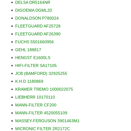
DELSA DR5164NR
DIGOEMA DGML20
DONALDSON P780024
FLEETGUARD AF25728
FLEETGUARD AF26390
FUCHS 5501660956
GEHL 188817
HENGST E1600LS
HIFI-FILTER SA17105
JCB (BAMFORD) 32925255
K.H.D 1180869
KRAMER TREMO 1000022075
LIEBHERR 10170110
MANN-FILTER CF200
MANN-FILTER 4520055109
MASSEY-FERGUSON 3901463M1
MICRONIC FILTER 2R2172C