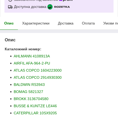
Доступна доставка
Опис
Характеристики
Доставка
Оплата
Умови п
Опис
Каталожний номер:
AHLMANN 4108913A
AIRFIL AFA-964-2-PU
ATLAS COPCO 1604223000
ATLAS COPCO 2914930300
BALDWIN RS3943
BOMAG 5821327
BROKK 3136704580
BUSSE & KUNTZE LE446
CATERPILLAR 10SX9205