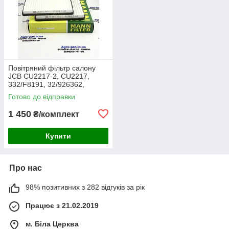
Повітряний фільтр салону
JCB CU2217-2, CU2217,
332/F8191, 32/926362,
30/926362, AA2983, CA-
Готово до відправки
43030, SC60055, SKL46354,
E7924LI
1 450
₴/комплект
Купити
Про нас
98% позитивних з 282 відгуків за рік
Працює з 21.02.2019
м. Біла Церква