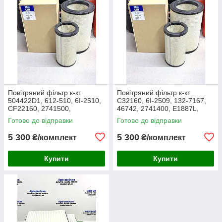
Повітряний фільтр к-кт
Повітряний фільтр к-кт
504422D1, 612-510, 6I-2510,
C32160, 6I-2509, 132-7167,
CF22160, 2741500,
46742, 2741400, E1887L,
AF25138M, P532510, MD-
RS3514, SL5603, P532509,
Готово до відправки
Готово до відправки
7624S, SA16024, RS3511,
FJ3468, MD-7624,
46589, A5556
M10021851
5 300
5 300
₴/комплект
₴/комплект
Купити
Купити