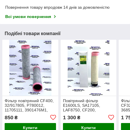
Повернення товару впродовж 14 днів за домовленістю
Всі умови повернення
Подібні товари компанії
Фільтр повітряний CF400,
Повітряний фільтр
Філь
32/917805, P780012,
E1600LS, SA17105,
CF32
11705111, 3901476M1,
LAF8750, CF200,
3685
7621462, AZ55541,
3901463M1, S7513A,
1106
850
1 300
1 7
₴
₴
H117200090160, AR2004W
AF25728, RS3943,
H931
P780024, CR0049
F07
Купити
Купити