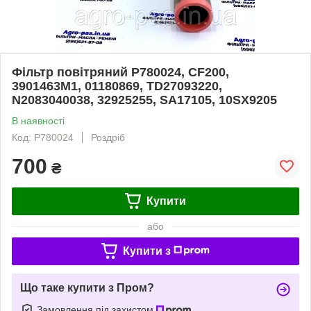
Фільтр повітряний P780024, CF200,
3901463M1, 01180869, TD27093220,
N2083040038, 32925255, SA17105, 10SX9205
В наявності
Код: P780024
Роздріб
700
₴
Купити
або
Купити з
Що таке купити з Пром?
Замовлення під захистом