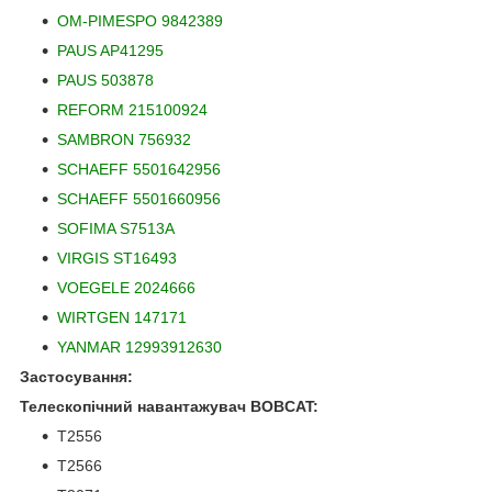
OM-PIMESPO 9842389
PAUS AP41295
PAUS 503878
REFORM 215100924
SAMBRON 756932
SCHAEFF 5501642956
SCHAEFF 5501660956
SOFIMA S7513A
VIRGIS ST16493
VOEGELE 2024666
WIRTGEN 147171
YANMAR 12993912630
Застосування:
Телескопічний навантажувач BOBCAT:
T2556
T2566