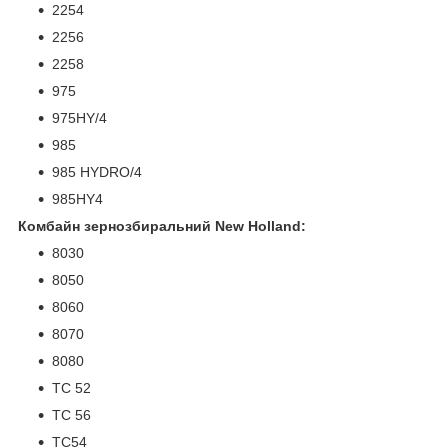
2254
2256
2258
975
975HY/4
985
985 HYDRO/4
985HY4
Комбайн зернозбиральний New Holland:
8030
8050
8060
8070
8080
TC 52
TC 56
TC54