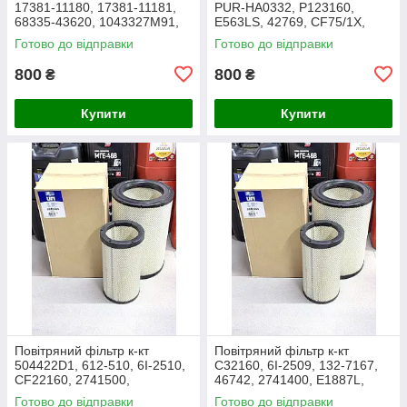
17381-11180, 17381-11181,
PUR-HA0332, P123160,
68335-43620, 1043327M91,
E563LS, 42769, CF75/1X,
3438717M1, 1909138,
27.016.00, AF1966,
Готово до відправки
Готово до відправки
86504143, PA2489, MD-7134
1043327M91, Y05761310,
SL8864
800
800
₴
₴
Купити
Купити
Повітряний фільтр к-кт
Повітряний фільтр к-кт
504422D1, 612-510, 6I-2510,
C32160, 6I-2509, 132-7167,
CF22160, 2741500,
46742, 2741400, E1887L,
AF25138M, P532510, MD-
RS3514, SL5603, P532509,
Готово до відправки
Готово до відправки