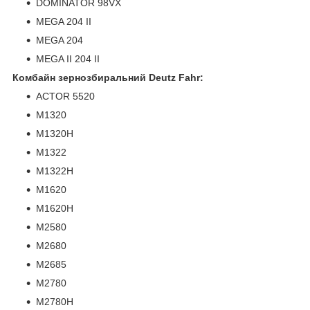
DOMINATOR 98VX
MEGA 204 II
MEGA 204
MEGA II 204 II
Комбайн зернозбиральний Deutz Fahr:
ACTOR 5520
M1320
M1320H
M1322
M1322H
M1620
M1620H
M2580
M2680
M2685
M2780
M2780H