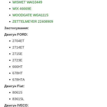
WISMET WAI10449
WIX 46669E
WOODGATE WGA111S
ZETTELMEYER 22408909
Застосування:
Двигун FORD:
2704ET
2714ET
2715E
2723E
666HT
678HT
678HTA
Двигун Fiat:
8061S
8361SL
Двигун IVECO: