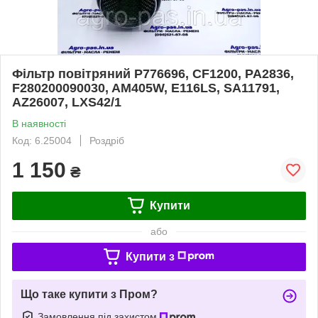
Фільтр повітряний P776696, CF1200, PA2836,
F280200090030, AM405W, E116LS, SA11791,
AZ26007, LXS42/1
В наявності
Код: 6.25004
Роздріб
1 150
₴
Купити
або
Купити з
Що таке купити з Пром?
Замовлення під захистом