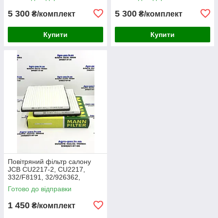
7624S, SA16024, RS3511,
FJ3468, MD-7624,
46589, A5556
M10021851
5 300
5 300
₴/комплект
₴/комплект
Купити
Купити
Повітряний фільтр салону
JCB CU2217-2, CU2217,
332/F8191, 32/926362,
30/926362, AA2983, CA-
Готово до відправки
43030, SC60055, SKL46354,
E7924LI
1 450
₴/комплект