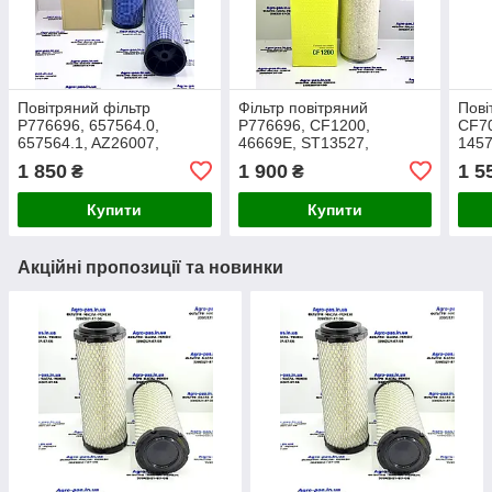
Повітряний фільтр
Фільтр повітряний
Пові
P776696, 657564.0,
P776696, CF1200,
CF70
657564.1, AZ26007,
46669E, ST13527,
1457
80430288, 42480759,
SA6044, A1511, LXS421,
F178
1 850
1 900
1 5
₴
₴
5000802978,
AZ26007, SA11791,
E113
F280200090030, CF1200
E116LS
Купити
Купити
Акційні пропозиції та новинки