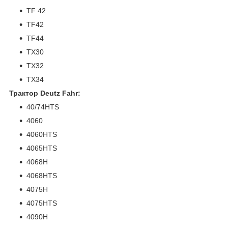
TF 42
TF42
TF44
TX30
TX32
TX34
Трактор Deutz Fahr:
40/74HTS
4060
4060HTS
4065HTS
4068H
4068HTS
4075H
4075HTS
4090H