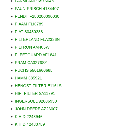
FARMLAND 657564N
FAUN-FRISCH 4134407
FENDT F280200090030
FIAAM FLI6789
FIAT 80430288
FILTERLAND FLA2336N
FILTRON AM405W
FLEETGUARD AF1841
FRAM CA3276SY
FUCHS 5501660685
HAMM 385921
HENGST FILTER E116LS
HIFI-FILTER SA11791
INGERSOLL 92686930
JOHN DEERE AZ26007
K.H.D 2243946
K.H.D 42480759