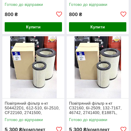
3438717M1, 1909138,
27.016.00, AF1966,
Готово до відправки
Готово до відправки
86504143, PA2489, MD-7134
1043327M91, Y05761310,
SL8864
800
800
₴
₴
Купити
Купити
Повітряний фільтр к-кт
Повітряний фільтр к-кт
504422D1, 612-510, 6I-2510,
C32160, 6I-2509, 132-7167,
CF22160, 2741500,
46742, 2741400, E1887L,
AF25138M, P532510, MD-
RS3514, SL5603, P532509,
Готово до відправки
Готово до відправки
7624S, SA16024, RS3511,
FJ3468, MD-7624,
46589, A5556
M10021851
5 300
5 300
₴/комплект
₴/комплект