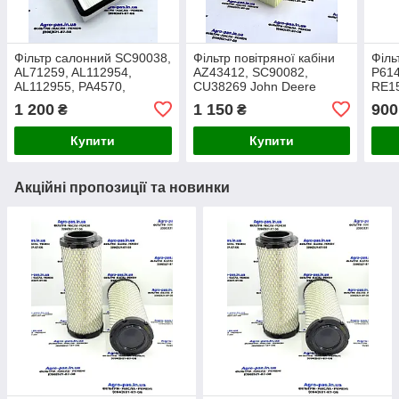
Фільтр салонний SC90038,
Фільтр повітряної кабіни
Філь
AL71259, AL112954,
AZ43412, SC90082,
P614
AL112955, PA4570,
CU38269 John Deere
RE15
SC90038KIT, LA53S,
SC16
1 200
1 150
900
₴
₴
APG1010 KIT
Купити
Купити
Акційні пропозиції та новинки