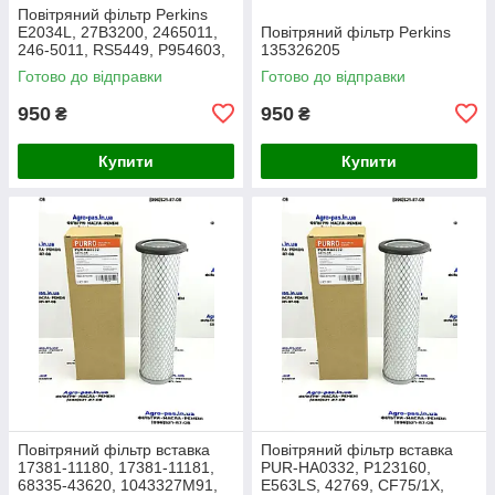
Повітряний фільтр Perkins
E2034L, 27B3200, 2465011,
Повітряний фільтр Perkins
246-5011, RS5449, P954603,
135326205
AF26659, 49205, SA16350,
Готово до відправки
Готово до відправки
915-851, 20000-13715
950
950
₴
₴
Купити
Купити
Повітряний фільтр вставка
Повітряний фільтр вставка
17381-11180, 17381-11181,
PUR-HA0332, P123160,
68335-43620, 1043327M91,
E563LS, 42769, CF75/1X,