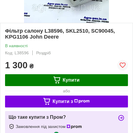
Фільтр салону L38596, SKL2510, SC90045,
KPG1106 John Deere
В наявності
Код: L38596
Роздріб
1 300
₴
Купити
або
Купити з
Що таке купити з Пром?
Замовлення під захистом