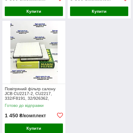
Купити
Купити
Повітряний фільтр салону
JCB CU2217-2, CU2217,
332/F8191, 32/926362,
30/926362, AA2983, CA-
Готово до відправки
43030, SC60055, SKL46354,
E7924LI
1 450
₴/комплект
Купити