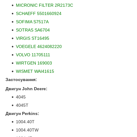
MICRONIC FILTER 2R2173C
SCHAEFF 5501660924
SOFIMA S7517A
SOTRAS SA6704
VIRGIS ST16495
VOEGELE 4624082220
VOLVO 11705111
WIRTGEN 169003
WISMET WAI41615
Застосування:
Двигун John Deere:
4045
4045T
Двигун Perkins:
1004.40T
1004.40TW