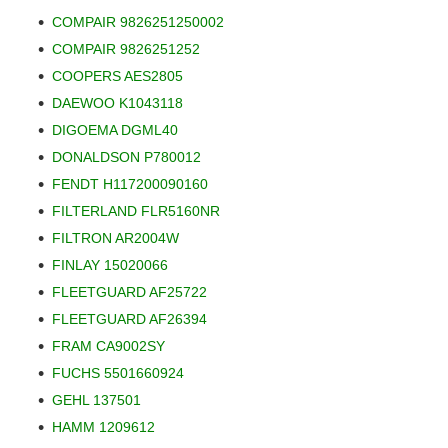
COMPAIR 9826251250002
COMPAIR 9826251252
COOPERS AES2805
DAEWOO K1043118
DIGOEMA DGML40
DONALDSON P780012
FENDT H117200090160
FILTERLAND FLR5160NR
FILTRON AR2004W
FINLAY 15020066
FLEETGUARD AF25722
FLEETGUARD AF26394
FRAM CA9002SY
FUCHS 5501660924
GEHL 137501
HAMM 1209612