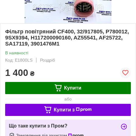
Фільтр повітряний CF400, 32/917805, P780012,
9SX9394, H117200090160, AZ55541, AF25722,
SA17119, 3901476M1
В наявності
Код: E1800LS
Роздріб
1 400
₴
Купити
або
Купити з
Що таке купити з Пром?
Замовлення під захистом