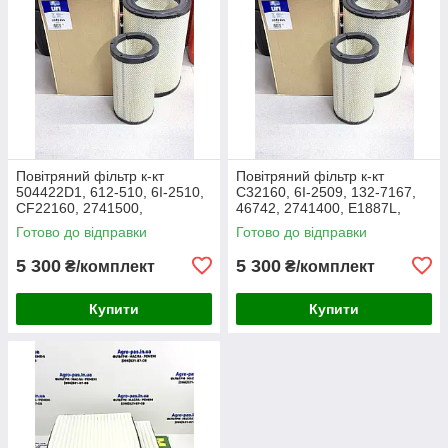
Повітряний фільтр к-кт
Повітряний фільтр к-кт
504422D1, 612-510, 6I-2510,
C32160, 6I-2509, 132-7167,
CF22160, 2741500,
46742, 2741400, E1887L,
AF25138M, P532510, MD-
RS3514, SL5603, P532509,
Готово до відправки
Готово до відправки
7624S, SA16024, RS3511,
FJ3468, MD-7624,
46589, A5556
M10021851
5 300
5 300
₴/комплект
₴/комплект
Купити
Купити