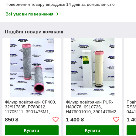
Повернення товару впродовж 14 днів за домовленістю
Всі умови повернення
Подібні товари компанії
Фільтр повітряний CF400,
Фільтр повітряний PUR-
Пові
32/917805, P780012,
HA0078, 6910726,
RS39
11705111, 3901476M1,
H476001010, 3901476M2,
0441
7621462, AZ55541,
AZ55541, RS3923,
9321
850
1 400
1 4
₴
₴
H117200090160, AR2004W
AF25722, E1800LS,
E180
CF400, LXS258
728
Купити
Купити