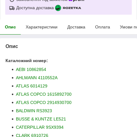
Доступна доставка
Опис
Характеристики
Доставка
Оплата
Умови п
Опис
Каталожний номер:
AEBI 10862854
AHLMANN 4110552A
ATLAS 6014129
ATLAS COPCO 1615892700
ATLAS COPCO 2914930700
BALDWIN RS3923
BUSSE & KUNTZE LE521
CATERPILLAR 9SX9394
CLARK 6910726