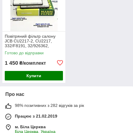
Повітряний фільтр салону
JCB CU2217-2, CU2217,
332/F8191, 32/926362,
30/926362, AA2983, CA-
Готово до відправки
43030, SC60055, SKL46354,
E7924LI
1 450
₴/комплект
Купити
Про нас
98% позитивних з 282 відгуків за рік
Працює з 21.02.2019
м. Біла Церква
Біла Церква, Україна