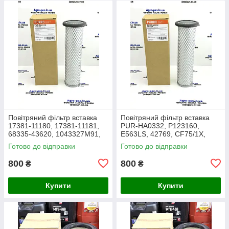
Повітряний фільтр вставка
Повітряний фільтр вставка
17381-11180, 17381-11181,
PUR-HA0332, P123160,
68335-43620, 1043327M91,
E563LS, 42769, CF75/1X,
3438717M1, 1909138,
27.016.00, AF1966,
Готово до відправки
Готово до відправки
86504143, PA2489, MD-7134
1043327M91, Y05761310,
SL8864
800
800
₴
₴
Купити
Купити