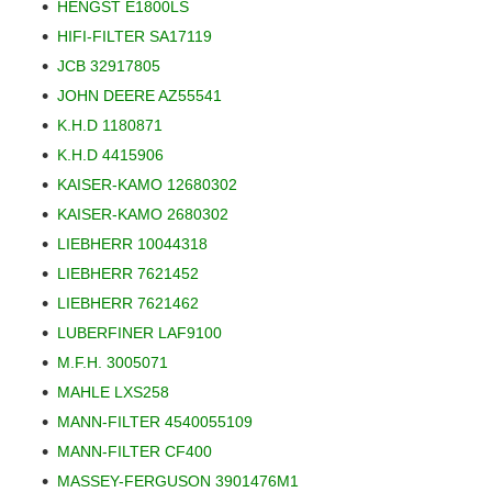
HENGST E1800LS
HIFI-FILTER SA17119
JCB 32917805
JOHN DEERE AZ55541
K.H.D 1180871
K.H.D 4415906
KAISER-KAMO 12680302
KAISER-KAMO 2680302
LIEBHERR 10044318
LIEBHERR 7621452
LIEBHERR 7621462
LUBERFINER LAF9100
M.F.H. 3005071
MAHLE LXS258
MANN-FILTER 4540055109
MANN-FILTER CF400
MASSEY-FERGUSON 3901476M1