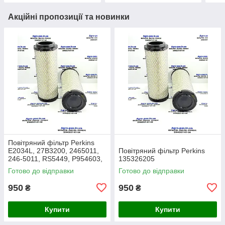
Акційні пропозиції та новинки
Повітряний фільтр Perkins
E2034L, 27B3200, 2465011,
Повітряний фільтр Perkins
246-5011, RS5449, P954603,
135326205
AF26659, 49205, SA16350,
Готово до відправки
Готово до відправки
915-851, 20000-13715
950
950
₴
₴
Купити
Купити