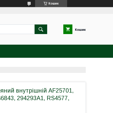
Кошик
Кошик
ряний внутрішній AF25701,
6843, 294293A1, RS4577,