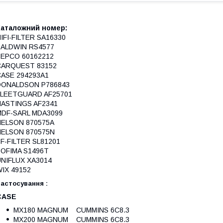
Каталожний номер:
IFI-FILTER SA16330
BALDWIN RS4577
BEPCO 60162212
CARQUEST 83152
CASE 294293A1
DONALDSON P786843
FLEETGUARD AF25701
HASTINGS AF2341
MDF-SARL MDA3099
NELSON 870575A
NELSON 870575N
F-FILTER SL81201
SOFIMA S1496T
NIFLUX XA3014
IX 49152
астосування :
CASE
MX180 MAGNUM CUMMINS 6C8.3
MX200 MAGNUM CUMMINS 6C8.3