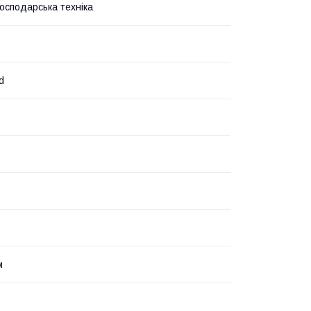
господарська техніка
d
м