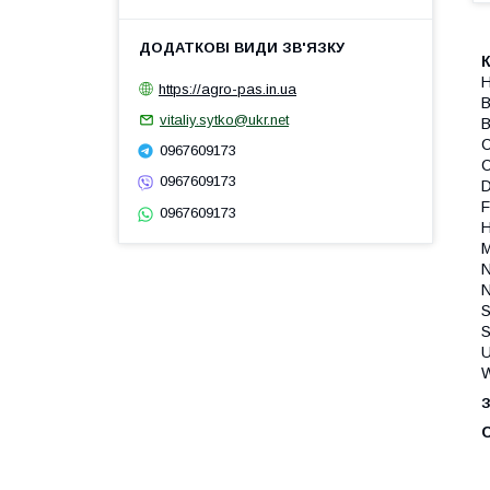
H
https://agro-pas.in.ua
vitaliy.sytko@ukr.net
0967609173
0967609173
0967609173
S
U
W
З