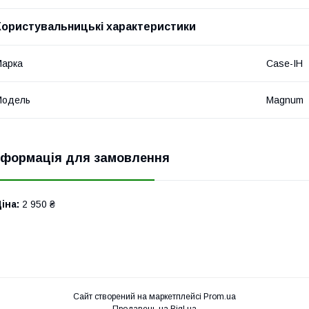
Користувальницькі характеристики
Марка
Case-IH
Модель
Magnum
нформація для замовлення
іна:
2 950 ₴
Сайт створений на маркетплейсі
Prom.ua
Продавець на Bigl.ua