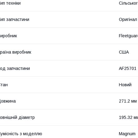
ип техніки
Сільсько
ип запчастини
Оригінал
иробник
Fleetguar
раїна виробник
США
од запчастини
AF25701
Стан
Новий
Довжина
271.2 мм
овнішній діаметр
195.32 м
умісність з моделлю
Magnum