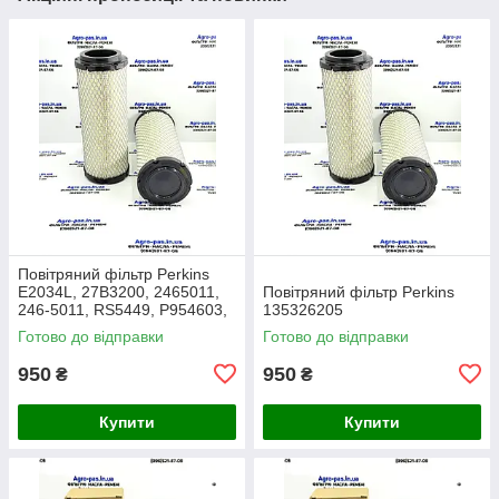
Повітряний фільтр Perkins
E2034L, 27B3200, 2465011,
Повітряний фільтр Perkins
246-5011, RS5449, P954603,
135326205
AF26659, 49205, SA16350,
Готово до відправки
Готово до відправки
915-851, 20000-13715
950
950
₴
₴
Купити
Купити