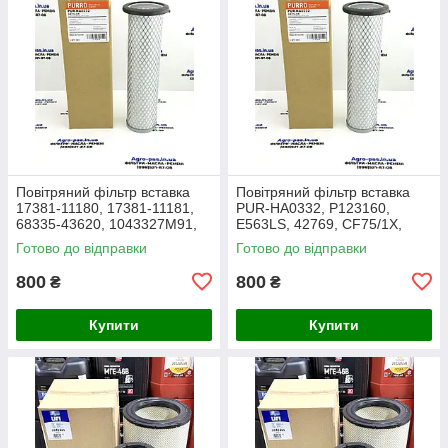
Повітряний фільтр вставка
Повітряний фільтр вставка
17381-11180, 17381-11181,
PUR-HA0332, P123160,
68335-43620, 1043327M91,
E563LS, 42769, CF75/1X,
3438717M1, 1909138,
27.016.00, AF1966,
Готово до відправки
Готово до відправки
86504143, PA2489, MD-7134
1043327M91, Y05761310,
SL8864
800
800
₴
₴
Купити
Купити