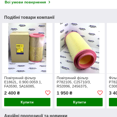
Всі умови повернення
Подібні товари компанії
Повітряний фільтр
Повітряний фільтр
Філь
E1862L, 0.900.0059.1,
P782105, C25710/3,
P782
FA3590, SA16085,
RS3996, 2456375,
C308
C21560/2, SL5658,
545994.0, AF25767,
RS39
2 400
1 950
3 4
₴
₴
P777588, RS4972,
E630L01, SA17206,
3537
AF25504, 2998167
3902806M1
SA1
Купити
Купити
Акційні пропозиції та новинки