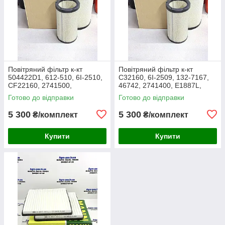
Повітряний фільтр к-кт
Повітряний фільтр к-кт
504422D1, 612-510, 6I-2510,
C32160, 6I-2509, 132-7167,
CF22160, 2741500,
46742, 2741400, E1887L,
AF25138M, P532510, MD-
RS3514, SL5603, P532509,
Готово до відправки
Готово до відправки
7624S, SA16024, RS3511,
FJ3468, MD-7624,
46589, A5556
M10021851
5 300
5 300
₴/комплект
₴/комплект
Купити
Купити