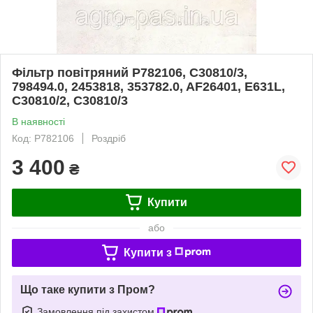
Фільтр повітряний P782106, C30810/3,
798494.0, 2453818, 353782.0, AF26401, E631L,
C30810/2, C30810/3
В наявності
Код: P782106
Роздріб
3 400
₴
Купити
або
Купити з
Що таке купити з Пром?
Замовлення під захистом