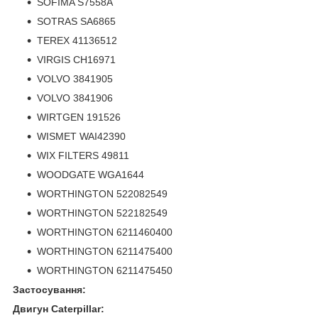
SOFIMA S7558A
SOTRAS SA6865
TEREX 41136512
VIRGIS CH16971
VOLVO 3841905
VOLVO 3841906
WIRTGEN 191526
WISMET WAI42390
WIX FILTERS 49811
WOODGATE WGA1644
WORTHINGTON 522082549
WORTHINGTON 522182549
WORTHINGTON 6211460400
WORTHINGTON 6211475400
WORTHINGTON 6211475450
Застосування:
Двигун Caterpillar: