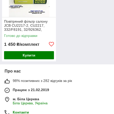
Повітряний фільтр салону
JCB CU2217-2, CU2217,
332/F8191, 32/926362,
30/926362, AA2983, CA-
Готово до відправки
43030, SC60055, SKL46354,
E7924LI
1 450
₴/комплект
Купити
Про нас
98% позитивних з 282 відгуків за рік
Працює з 21.02.2019
м. Біла Церква
Біла Церква, Україна
Контакти