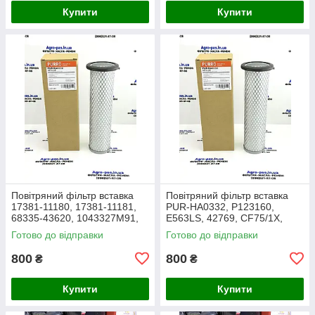
Купити
Купити
Повітряний фільтр вставка
Повітряний фільтр вставка
17381-11180, 17381-11181,
PUR-HA0332, P123160,
68335-43620, 1043327M91,
E563LS, 42769, CF75/1X,
3438717M1, 1909138,
27.016.00, AF1966,
Готово до відправки
Готово до відправки
86504143, PA2489, MD-7134
1043327M91, Y05761310,
SL8864
800
800
₴
₴
Купити
Купити