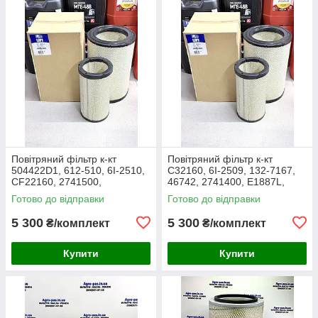
Повітряний фільтр к-кт
Повітряний фільтр к-кт
504422D1, 612-510, 6I-2510,
C32160, 6I-2509, 132-7167,
CF22160, 2741500,
46742, 2741400, E1887L,
AF25138M, P532510, MD-
RS3514, SL5603, P532509,
Готово до відправки
Готово до відправки
7624S, SA16024, RS3511,
FJ3468, MD-7624,
46589, A5556
M10021851
5 300
5 300
₴/комплект
₴/комплект
Купити
Купити