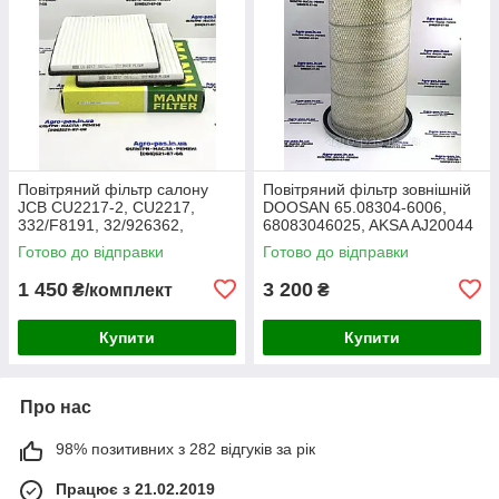
Повітряний фільтр салону
Повітряний фільтр зовнішній
JCB CU2217-2, CU2217,
DOOSAN 65.08304-6006,
332/F8191, 32/926362,
68083046025, AKSA AJ20044
30/926362, AA2983, CA-
Готово до відправки
Готово до відправки
43030, SC60055, SKL46354,
E7924LI
1 450
3 200
₴/комплект
₴
Купити
Купити
Про нас
98% позитивних з 282 відгуків за рік
Працює з 21.02.2019