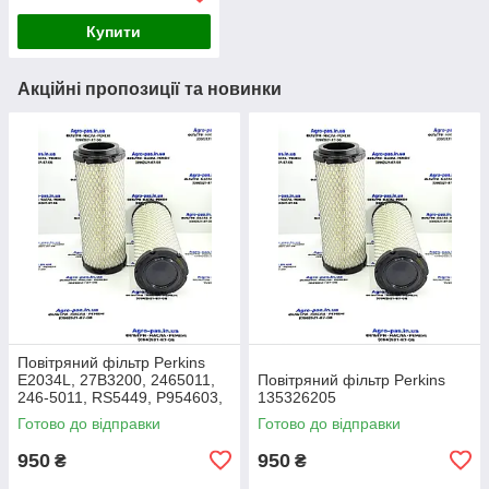
Купити
Акційні пропозиції та новинки
Повітряний фільтр Perkins
E2034L, 27B3200, 2465011,
Повітряний фільтр Perkins
246-5011, RS5449, P954603,
135326205
AF26659, 49205, SA16350,
Готово до відправки
Готово до відправки
915-851, 20000-13715
950
950
₴
₴