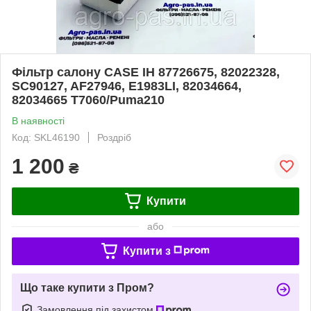
Фільтр салону CASE IH 87726675, 82022328,
SC90127, AF27946, E1983LI, 82034664,
82034665 T7060/Puma210
В наявності
Код: SKL46190
Роздріб
1 200
₴
Купити
або
Купити з
Що таке купити з Пром?
Замовлення під захистом