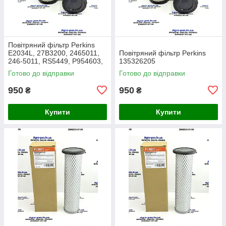
Повітряний фільтр Perkins
E2034L, 27B3200, 2465011,
Повітряний фільтр Perkins
246-5011, RS5449, P954603,
135326205
AF26659, 49205, SA16350,
Готово до відправки
Готово до відправки
915-851, 20000-13715
950
950
₴
₴
Купити
Купити