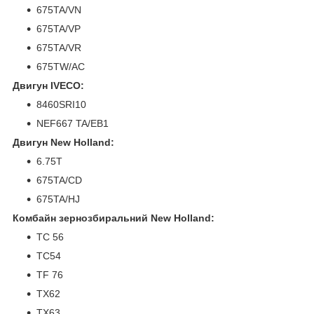
675TA/VN
675TA/VP
675TA/VR
675TW/AC
Двигун IVECO:
8460SRI10
NEF667 TA/EB1
Двигун New Holland:
6.75T
675TA/CD
675TA/HJ
Комбайн зернозбиральний New Holland:
TC 56
TC54
TF 76
TX62
TX63