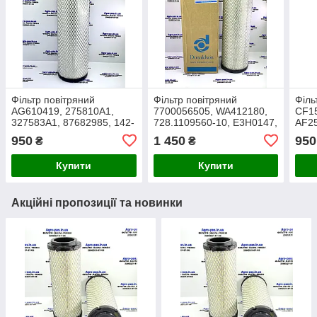
Фільтр повітряний
Фільтр повітряний
Філь
AG610419, 275810A1,
7700056505, WA412180,
CF15
327583A1, 87682985, 142-
728.1109560-10, E3H0147,
AF25
1404, 7700056505,
81.08304-0098,
7221
950
1 450
950
₴
₴
L4459548, 11Q8-20310,
3903031M1, KSH0932,
T280
32/925336
11110023
Купити
Купити
Акційні пропозиції та новинки