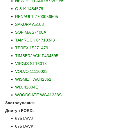
NEW HOLLAND 87682985
O & K 1484579
RENAULT 7700056505
SAKURA A5103
SOFIMA S7408A
TAMROCK 04710343
TEREX 15271479
TIMBERJACK F434395
VIRGIS ST16018
VOLVO 11110023
WISMET WAI42361
WIX 42804E
WOODGATE WGA1238S
Застосування:
Двигун FORD:
675TA/VJ
675TA/VK