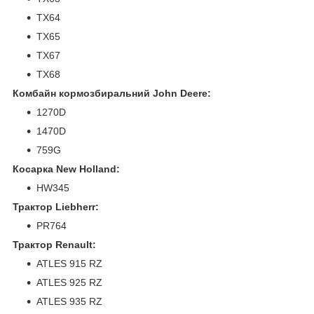
TX64
TX65
TX67
TX68
Комбайн кормозбиральний John Deere:
1270D
1470D
759G
Косарка New Holland:
HW345
Трактор Liebherr:
PR764
Трактор Renault:
ATLES 915 RZ
ATLES 925 RZ
ATLES 935 RZ