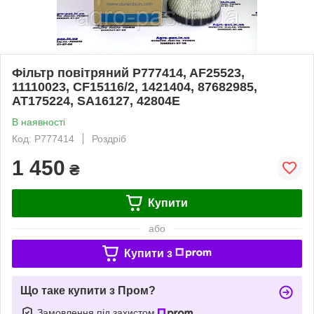
Фільтр повітряний P777414, AF25523,
11110023, CF15116/2, 1421404, 87682985,
AT175224, SA16127, 42804E
В наявності
Код: P777414
Роздріб
1 450
₴
Купити
або
Купити з
Що таке купити з Пром?
Замовлення під захистом