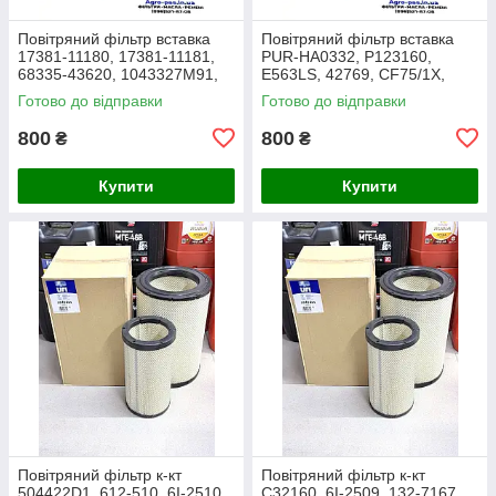
Повітряний фільтр вставка
Повітряний фільтр вставка
17381-11180, 17381-11181,
PUR-HA0332, P123160,
68335-43620, 1043327M91,
E563LS, 42769, CF75/1X,
3438717M1, 1909138,
27.016.00, AF1966,
Готово до відправки
Готово до відправки
86504143, PA2489, MD-7134
1043327M91, Y05761310,
SL8864
800
800
₴
₴
Купити
Купити
Повітряний фільтр к-кт
Повітряний фільтр к-кт
504422D1, 612-510, 6I-2510,
C32160, 6I-2509, 132-7167,