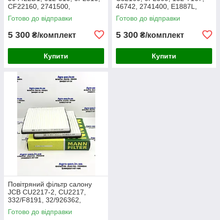
CF22160, 2741500,
46742, 2741400, E1887L,
AF25138M, P532510, MD-
RS3514, SL5603, P532509,
Готово до відправки
Готово до відправки
7624S, SA16024, RS3511,
FJ3468, MD-7624,
46589, A5556
M10021851
5 300
5 300
₴/комплект
₴/комплект
Купити
Купити
Повітряний фільтр салону
JCB CU2217-2, CU2217,
332/F8191, 32/926362,
30/926362, AA2983, CA-
Готово до відправки
43030, SC60055, SKL46354,