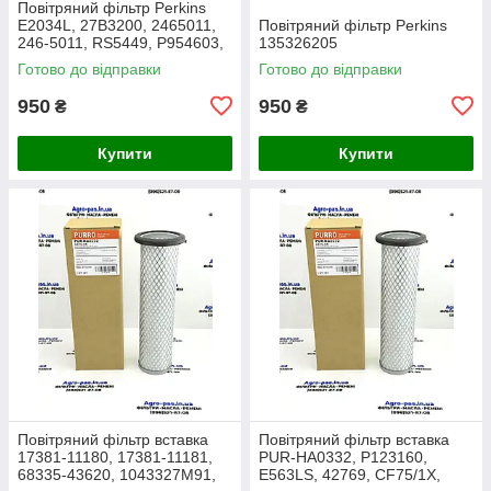
Повітряний фільтр Perkins
E2034L, 27B3200, 2465011,
Повітряний фільтр Perkins
246-5011, RS5449, P954603,
135326205
AF26659, 49205, SA16350,
Готово до відправки
Готово до відправки
915-851, 20000-13715
950
950
₴
₴
Купити
Купити
Повітряний фільтр вставка
Повітряний фільтр вставка
17381-11180, 17381-11181,
PUR-HA0332, P123160,
68335-43620, 1043327M91,
E563LS, 42769, CF75/1X,