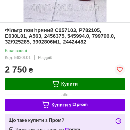
Фільтр повітряний C257103, P782105,
E630L01, A563, 2456375, 545994.0, 799796.0,
32/925285, 3902806M1, 24424482
В наявності
Код: E630L01
Роздріб
2 750
₴
Купити
або
Купити з
Що таке купити з Пром?
Замовлення під захистом