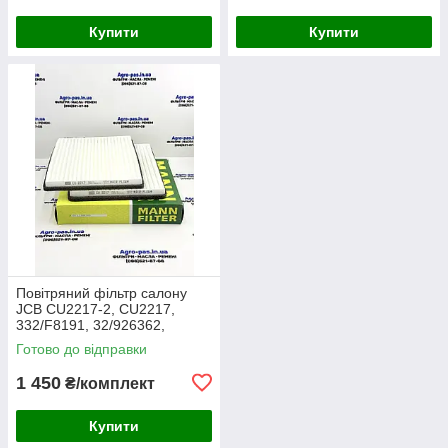
Купити
Купити
Повітряний фільтр салону
JCB CU2217-2, CU2217,
332/F8191, 32/926362,
30/926362, AA2983, CA-
Готово до відправки
43030, SC60055, SKL46354,
E7924LI
1 450
₴/комплект
Купити