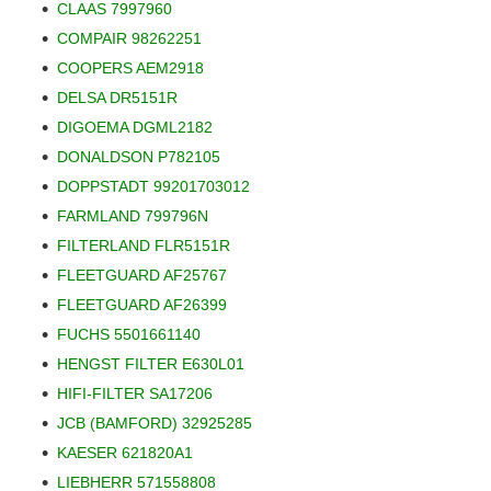
CLAAS 7997960
COMPAIR 98262251
COOPERS AEM2918
DELSA DR5151R
DIGOEMA DGML2182
DONALDSON P782105
DOPPSTADT 99201703012
FARMLAND 799796N
FILTERLAND FLR5151R
FLEETGUARD AF25767
FLEETGUARD AF26399
FUCHS 5501661140
HENGST FILTER E630L01
HIFI-FILTER SA17206
JCB (BAMFORD) 32925285
KAESER 621820A1
LIEBHERR 571558808