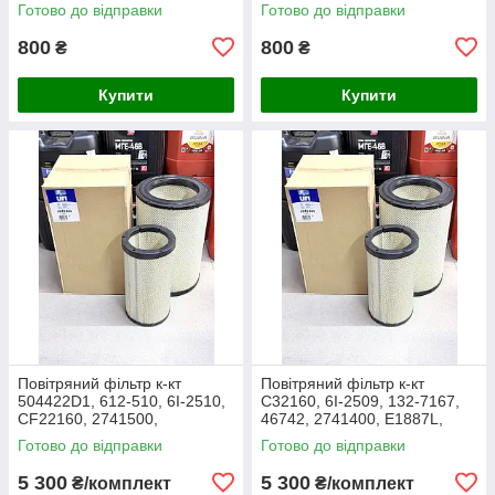
3438717M1, 1909138,
27.016.00, AF1966,
Готово до відправки
Готово до відправки
86504143, PA2489, MD-7134
1043327M91, Y05761310,
SL8864
800
800
₴
₴
Купити
Купити
Повітряний фільтр к-кт
Повітряний фільтр к-кт
504422D1, 612-510, 6I-2510,
C32160, 6I-2509, 132-7167,
CF22160, 2741500,
46742, 2741400, E1887L,
AF25138M, P532510, MD-
RS3514, SL5603, P532509,
Готово до відправки
Готово до відправки
7624S, SA16024, RS3511,
FJ3468, MD-7624,
46589, A5556
M10021851
5 300
5 300
₴/комплект
₴/комплект