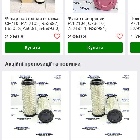
Фільтр повітряний вставка
Фільтр повітряний
Пові
CF710, P782108, RS3997,
P782104, C23610,
P778
E630LS, A563/1, 545993.0,
752198.1, RS3994,
32/9
2456376, SA17207, 49710,
752198.0, E2000L,
380
2 250
2 050
1 7
₴
₴
2R2220C
32/920401, A577,
A101
3902783M1, 93241E
E17
Купити
Купити
Акційні пропозиції та новинки