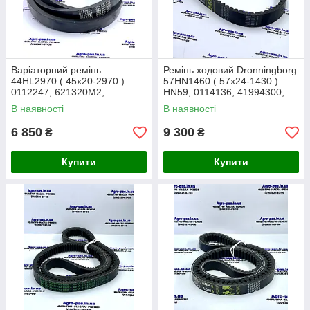
Варіаторний ремінь
Ремінь ходовий Dronningborg
44HL2970 ( 45х20-2970 )
57HN1460 ( 57х24-1430 )
0112247, 621320M2,
HN59, 0114136, 41994300,
621320M1, F13212,
54R1470RR, 147.054X,
В наявності
В наявності
AP1001486
AP1001215
6 850
9 300
₴
₴
Купити
Купити