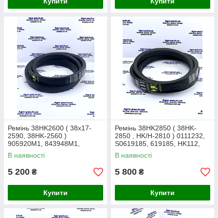
Купити
Купити
Ремінь 38HK2600 ( 38х17-
Ремінь 38HK2850 ( 38HK-
2590, 38HK-2560 )
2850 , HK/H-2810 ) 0111232,
905920M1, 843948M1,
S0619185, 619185, HK112,
417995M1, 0111213, HK103,
2R593893A Gates
В наявності
В наявності
340435120, AP1001450
5 200
5 800
₴
₴
Купити
Купити