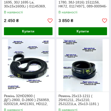
1695, 30J 1695 La,
1780, 38J-1816) 1511156,
30x15x1600Li ) 01145369,
HK72, 01174971, 089-000946-
1560239, HJ68 ( Gates )
1.533, 230075, 80230075,
В наявності
В наявності
01141637
2 450
3 850
₴
₴
Купити
Купити
Ремінь 32HD2800 (
Ремень 25х13-1211 (
Д(Г)-2800, D-2800 ) Z56959,
25HI1211, 25x1210,
0203218, AH21301, HD112,
25J1221La, 25х13-1181 )
AG17040W, AP1001089 (
0209107, HI48, Z36813,
В наявності
В наявності