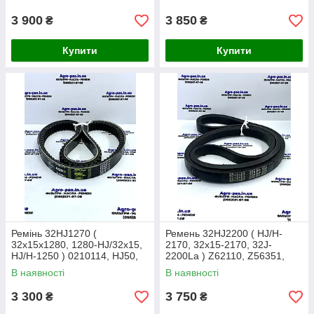
Gates )
834112M2, AP1001397
3 900
3 850
₴
₴
Купити
Купити
Ремінь 32HJ1270 (
Ремень 32HJ2200 ( HJ/H-
32x15x1280, 1280-HJ/32x15,
2170, 32x15-2170, 32J-
HJ/H-1250 ) 0210114, HJ50,
2200La ) Z62110, Z56351,
Z46365, AP1001404
0210183, 842404M1,
В наявності
В наявності
01145224, AP1001423
3 300
3 750
₴
₴