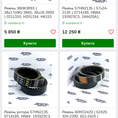
Ремінь 38HK3893 (
Ремінь 57HN2135 ( 57х24-
38х17(HK)-3865, 38x18-3900
2135 ) 0714185, HN84,
) 0211310, H201334, HК153
193923C3, 244420A1,
Gates
193923C4, 244420A4,
В наявності
В наявності
AP1004746
5 850
12 250
₴
₴
Купити
Купити
Ремінь ротора 57HN2135
Ремінь 60HO2420 ( 62X25
0714185, HN84, 193923C3,
X/H-2390, 60J-2420 )