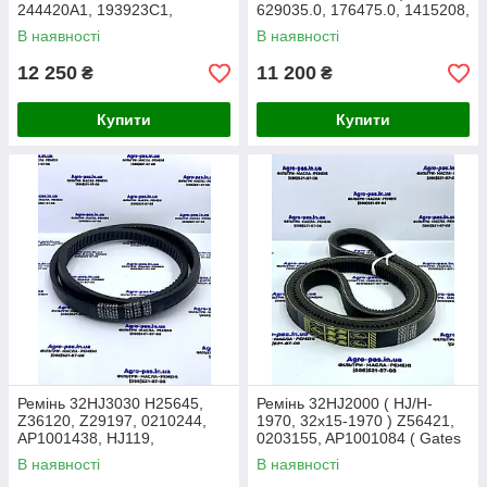
244420A1, 193923C1,
629035.0, 176475.0, 1415208,
244420A3, 193923C4 (Gates)
AP1001289
В наявності
В наявності
12 250
11 200
₴
₴
Купити
Купити
Ремінь 32HJ3030 H25645,
Ремінь 32HJ2000 ( HJ/H-
Z36120, Z29197, 0210244,
1970, 32x15-1970 ) Z56421,
AP1001438, HJ119,
0203155, AP1001084 ( Gates
3155107R1 John Deere
)
В наявності
В наявності