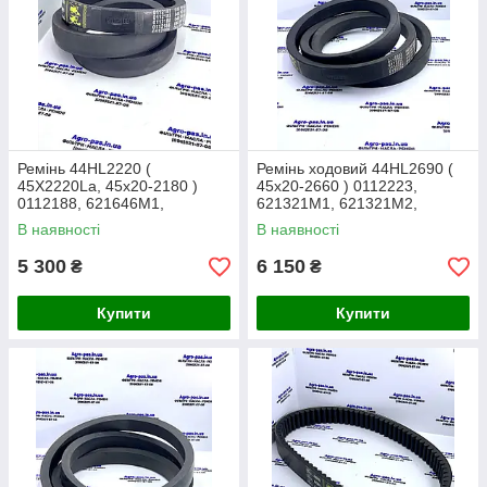
Ремінь 44HL2220 (
Ремінь ходовий 44HL2690 (
45X2220La, 45х20-2180 )
45x20-2660 ) 0112223,
0112188, 621646M1,
621321M1, 621321M2,
417441M1, 71116423,
621321M91, H75847,
В наявності
В наявності
782835M1, AP1001471, HL87
AP1001482
5 300
6 150
₴
₴
Купити
Купити