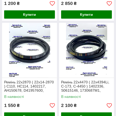
1 200
2 850
₴
₴
Купити
Купити
Ремінь 22x2870 ( 22x14-2870
Ремінь 22x4470 ( 22x4394Li,
) C110, HC114, 1402217,
C-173, C-4450 ) 1402336,
AH150678, D41957600,
S0615146, 1730687M1,
1731014M1, AG18810W,
D41956500, 061872.0,
В наявності
В наявності
AP1002892
564728R1
1 550
2 100
₴
₴