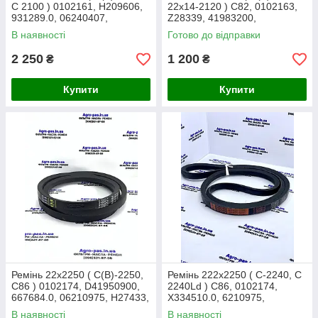
C 2100 ) 0102161, H209606,
22x14-2120 ) C82, 0102163,
931289.0, 06240407,
Z28339, 41983200,
41982700, 41953100,
340433475, 672177R1,
В наявності
Готово до відправки
1722835M1
AP1000588
2 250
1 200
₴
₴
Купити
Купити
Ремінь 22x2250 ( С(В)-2250,
Ремінь 222x2250 ( C-2240, C
C86 ) 0102174, D41950900,
2240Ld ) C86, 0102174,
667684.0, 06210975, H27433,
X334510.0, 6210975,
X334510.0, 71380655
41950900, 71380655,
В наявності
В наявності