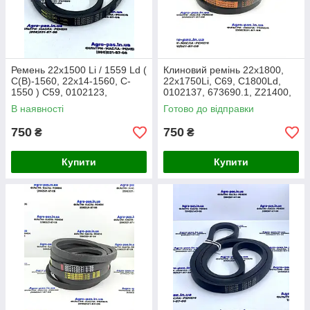
Ремень 22x1500 Li / 1559 Ld (
Клиновий ремінь 22x1800,
C(В)-1560, 22x14-1560, C-
22x1750Li, C69, C1800Ld,
1550 ) C59, 0102123,
0102137, 673690.1, Z21400,
340433410, 1321564C1,
Z25473, 340433413,
В наявності
Готово до відправки
01339252
80422725
750
750
₴
₴
Купити
Купити