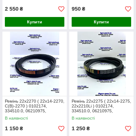
834058M1, H27433
2 550
950
₴
₴
Купити
Купити
Ремінь 22x2270 ( 22x14-2270,
Ремінь 22x2275 ( 22x14-2275,
С(В)-2270 ) 0102174,
22x2210Li ) 0102174,
334510.0, 06210975,
334510.0, 06210975,
D41950900, H27433,
D41950900, H27433,
В наявності
В наявності
71380655, 834058M1
71380655, 785585M1
1 150
1 250
₴
₴