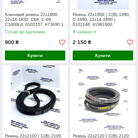
Клиновий ремінь 22x1800,
Ремінь 22x1900 ( С(В)-1890,
22x14-1830, C68, C-69,
C 1890, 22x14-2890 )
C1800Ld, 0102137, 673690.1,
0102148, 41981900,
Z21400, Z25473, 340433413,
41952200, AC72, CP72,
Готово до відправки
В наявності
80422725
340433417, 80433417
900
2 150
₴
₴
Купити
Купити
Ремінь 22x2100 ( С(В)-2100,
Ремінь 22x2120 ( С(В)-2120,