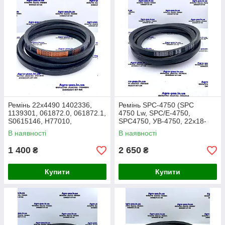
Ремінь 22x4490 1402336,
Ремінь SPC-4750 (SPC
1139301, 061872.0, 061872.1,
4750 Lw, SPC/E-4750,
S0615146, H77010,
SPC4750, УВ-4750, 22х18-
06211006, 01139301,
4750 )
В наявності
В наявності
1730687M1
1 400
2 650
₴
₴
Купити
Купити