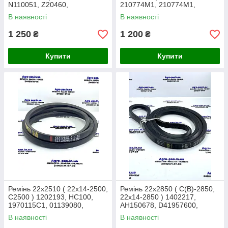
N110051, Z20460,
210774M1, 210774M1,
D41988000, S0615133,
403677M1, 787237M1 (
В наявності
В наявності
621587M1, 80422731
Massey Ferguson )
1 250
1 200
₴
₴
Купити
Купити
Ремінь 22x2510 ( 22x14-2500,
Ремінь 22x2850 ( С(В)-2850,
C2500 ) 1202193, HC100,
22x14-2850 ) 1402217,
1970115C1, 01139080,
AH150678, D41957600,
4255643332, S0615163,
1731014M1, AG18810W,
В наявності
В наявності
84817621
AP1002892