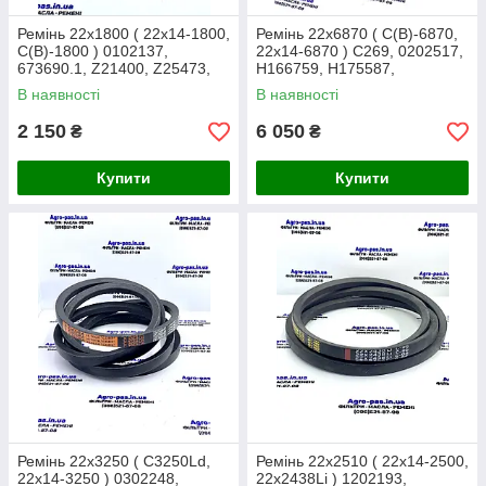
Ремінь 22x1800 ( 22x14-1800,
Ремінь 22x6870 ( С(В)-6870,
С(В)-1800 ) 0102137,
22x14-6870 ) C269, 0202517,
673690.1, Z21400, Z25473,
H166759, H175587,
80422725, 340433413,
AP1000857, HXE82335,
В наявності
В наявності
619317M1
1033813M1
2 150
6 050
₴
₴
Купити
Купити
Ремінь 22x3250 ( C3250Ld,
Ремінь 22x2510 ( 22x14-2500,
22x14-3250 ) 0302248,
22x2438Li ) 1202193,