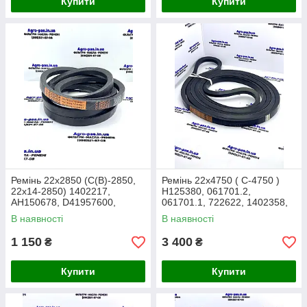
Купити
Купити
Ремінь 22x2850 (С(В)-2850,
Ремінь 22x4750 ( C-4750 )
22x14-2850) 1402217,
H125380, 061701.2,
AH150678, D41957600,
061701.1, 722622, 1402358,
1731014M1, AG18810W,
6201342, AG12280W, HC188,
В наявності
В наявності
80434046, AP1002892
AP1000791
1 150
3 400
₴
₴
Купити
Купити