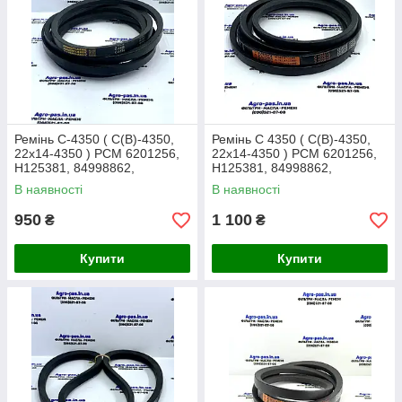
Ремінь C-4350 ( C(B)-4350,
Ремінь C 4350 ( C(B)-4350,
22x14-4350 ) РСМ 6201256,
22x14-4350 ) РСМ 6201256,
H125381, 84998862,
H125381, 84998862,
0202332, 1145949,
0202332, 1145949,
В наявності
В наявності
AP1000773 Дон, Нива
AP1000773 Дон, Нива
950
1 100
₴
₴
Купити
Купити